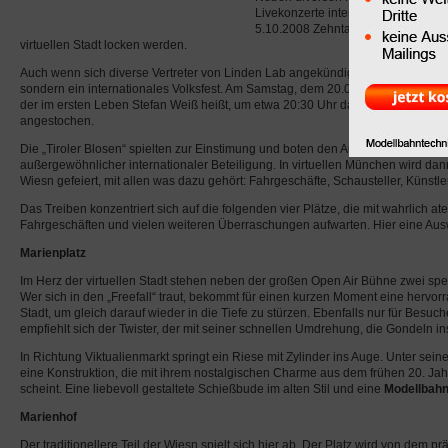
Livekonzerte internationaler Künstl
5.10.2008 Zehntausende in die Bier
virtuellen Stadt locken werden.
Auch wenn sich diverse Vertreter von Linden Lab angekündigt haben, so wird 
sondern ein internationales Volksfest. Am Samstag, dem 20.09.2008 hat Bürger
der im ersten Leben Stefan Weiß heißt, um etwa 20:30 Uhr das erste Fass im Bi
angestochen.
Die „Tiroler Blosen“ spielten zur Einstimung und boten den Auftakt für ein auß
außergewöhnlicher internationaler Beteiligung. In virtuellen München wird da
Wiesn gefeiert, mit allen was dazu gehört: Fahrgeschäfte, Schausteller, Künstle
Das Treiben konzentriert sich auf die folgenden vier Plätze, die mit wahrlich
Fahrgeschäften und vielen weiteren Überraschungen aufwarten. Hier eine Aus
Marienplatz
Im Herz der virtuellen Stadt stehen neben der großen Open Air Bühne zwei spe
Wer sich in den „Freefall“ traut, bekommt für einen kurzen Moment eine hervor
Stadt, um gleich darauf wieder in die Tiefe zu stürzen. Ebenfalls nur für Besuc
empfiehlt sich der Twister, der mit seiner schnellen Umdrehung, die Gondeln in
In Richtung Viktualienmarkt springt ein Riese mit Zylinder ins Auge. Unter sein
eine Konstruktion, die mit ihrem nostalgischen Charme aus dem frühen 20. J
scheint. Eine liebevoll gestaltete Schießbude im alten Stil und eine
Modellbah
Marienhof
Der traditionellere Teil der Wiesn spielt sich hier ab. Der Platz wird von dem pr