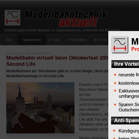
Start
Nachrichten
Tipps
Newsletter
Archiv Magazin
Anlag
umfrage-viessmann-multiprotokoll-lichtdecoder
Sonntag 28. September 2008
Modellbahn virtuell beim Oktoberfest 2008 in "Münch
Second Life
Modellbahnen als Simulation gibt es schon länger, doch jetzt gibt es auch ein
Modellbahnanlage in Second Life
Parallel zum 175.
Münchner Oktoberfest
auf der
Theresienwiese findet
auch in diesem Jahr
das virtuelle
Oktoberfest in „MünchenSL“, der vir
Life statt. Für uns Modellbahner gi
Attraktion eine virtuelle Modellba
Marienplatz zu finden.
Neben diversen Fahrgeschäften sind