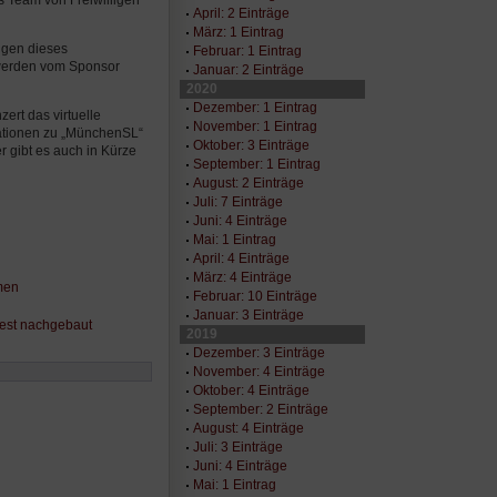
s Team von Freiwilligen
April: 2 Einträge
März: 1 Eintrag
ngen dieses
Februar: 1 Eintrag
n werden vom Sponsor
Januar: 2 Einträge
2020
Dezember: 1 Eintrag
ert das virtuelle
November: 1 Eintrag
mationen zu „MünchenSL“
Oktober: 3 Einträge
er gibt es auch in Kürze
September: 1 Eintrag
August: 2 Einträge
Juli: 7 Einträge
Juni: 4 Einträge
Mai: 1 Eintrag
April: 4 Einträge
März: 4 Einträge
hmen
Februar: 10 Einträge
Januar: 3 Einträge
est nachgebaut
2019
Dezember: 3 Einträge
November: 4 Einträge
Oktober: 4 Einträge
September: 2 Einträge
August: 4 Einträge
Juli: 3 Einträge
Juni: 4 Einträge
Mai: 1 Eintrag