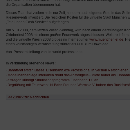
das, weil die meisten Künstler ohne Gage auftreten und ein außergewöhnliche
die Organisation übernommen hat.
Dieses Team hat zudem nicht nur Zeit, sondern auch eigenes Geld in das Geli
Riesenevents investiert. Die restlichen Kosten für die virtuelle Stadt Münche
„TeleLinden Cash Service“ aufgefangen.
Am 5.10.2008, dem letzten Wiesn-Sonntag, wird nach einem vierstündigen Konz
Oktoberfest 2008 mit einem großen Feuerwerk abgeschlossen. Weitere Infor
und die virtuelle Wiesn 2008 gibt es im Internet unter
www.muenchen-sl.de
. Hi
einen vollständigen Veranstaltungsführer als PDF zum Download.
Von: Pressemitteilung von: in-world professionals
In Verbindung stehende News:
Bahnfahrt erster Klasse: Eisenbahn.exe Professional in Version 6 erschienen
Modellbahnanlage Interlaken droht das Abstellgleis - Miete höher als Einna
astragon kündigt Simulationsprogramm Eisenbahn 1.0 an
Begrüßung mit Feuerwerk: N-Bahn Freunde Worms e.V. haben das Backfischf
<< Zurück zu: Nachrichten