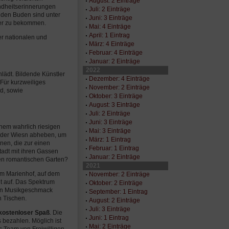
August: 2 Einträge
indheitserinnerungen
Juli: 2 Einträge
nden Buden sind unter
Juni: 3 Einträge
ler zu bekommen.
Mai: 4 Einträge
April: 1 Eintrag
er nationalen und
März: 4 Einträge
Februar: 4 Einträge
Januar: 2 Einträge
2022
lädt. Bildende Künstler
Dezember: 4 Einträge
Für kurzweiliges
November: 2 Einträge
d, sowie
Oktober: 3 Einträge
August: 3 Einträge
Juli: 2 Einträge
Juni: 3 Einträge
inem wahrlich riesigen
Mai: 3 Einträge
l der Wiesn abheben, um
März: 1 Eintrag
nen, die zur einen
Februar: 1 Eintrag
stadt mit ihren Gassen
Januar: 2 Einträge
den romantischen Garten?
2021
 im Marienhof, auf dem
November: 2 Einträge
lt auf. Das Spektrum
Oktober: 2 Einträge
eden Musikgeschmack
September: 1 Eintrag
 Tischen.
August: 2 Einträge
Juli: 3 Einträge
 kostenloser Spaß
. Die
Juni: 1 Eintrag
bezahlen. Möglich ist
Mai: 2 Einträge