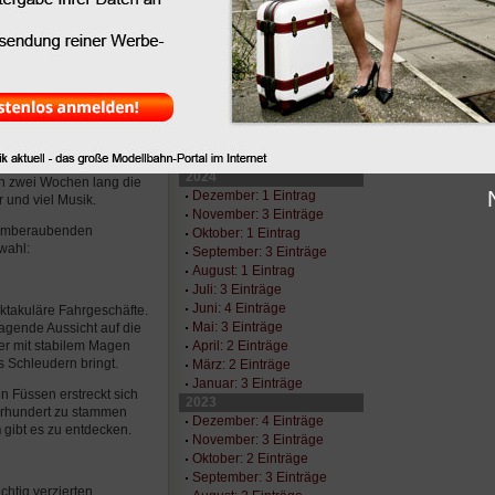
November: 1 Eintrag
er, die vom 20.9. bis zum
Oktober: 2 Einträge
gärten und -zelte der
September: 3 Einträge
August: 4 Einträge
es keine Promiwiesn,
Juni: 3 Einträge
meister Lislo Mensing,
Mai: 2 Einträge
erzelt im Marienhof
April: 3 Einträge
März: 1 Eintrag
Januar: 2 Einträge
ergewöhnliches Fest, mit
2024
nn zwei Wochen lang die
Dezember: 1 Eintrag
r und viel Musik.
November: 3 Einträge
 atemberaubenden
Oktober: 1 Eintrag
wahl:
September: 3 Einträge
August: 1 Eintrag
Juli: 3 Einträge
Juni: 4 Einträge
ktakuläre Fahrgeschäfte.
Mai: 3 Einträge
ragende Aussicht auf die
April: 2 Einträge
her mit stabilem Magen
s Schleudern bringt.
März: 2 Einträge
Januar: 3 Einträge
en Füssen erstreckt sich
2023
ahrhundert zu stammen
Dezember: 4 Einträge
n
gibt es zu entdecken.
November: 3 Einträge
Oktober: 2 Einträge
September: 3 Einträge
ächtig verzierten