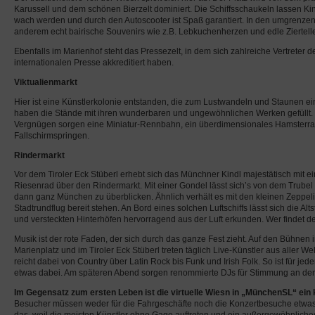
Karussell und dem schönen Bierzelt dominiert. Die Schiffsschaukeln lassen K
wach werden und durch den Autoscooter ist Spaß garantiert. In den umgrenze
anderem echt bairische Souvenirs wie z.B. Lebkuchenherzen und edle Ziertel
Ebenfalls im Marienhof steht das Pressezelt, in dem sich zahlreiche Vertreter d
internationalen Presse akkreditiert haben.
Viktualienmarkt
Hier ist eine Künstlerkolonie entstanden, die zum Lustwandeln und Staunen ein
haben die Stände mit ihren wunderbaren und ungewöhnlichen Werken gefüllt. 
Vergnügen sorgen eine Miniatur-Rennbahn, ein überdimensionales Hamsterra
Fallschirmspringen.
Rindermarkt
Vor dem Tiroler Eck Stüberl erhebt sich das Münchner Kindl majestätisch mit e
Riesenrad über den Rindermarkt. Mit einer Gondel lässt sich’s von dem Trube
dann ganz München zu überblicken. Ähnlich verhält es mit den kleinen Zeppeli
Stadtrundflug bereit stehen. An Bord eines solchen Luftschiffs lässt sich die Alt
und versteckten Hinterhöfen hervorragend aus der Luft erkunden. Wer findet 
Musik ist der rote Faden, der sich durch das ganze Fest zieht. Auf den Bühnen
Marienplatz und im Tiroler Eck Stüberl treten täglich Live-Künstler aus aller We
reicht dabei von Country über Latin Rock bis Funk und Irish Folk. So ist für j
etwas dabei. Am späteren Abend sorgen renommierte DJs für Stimmung an den
Im Gegensatz zum ersten Leben ist die virtuelle Wiesn in „MünchenSL“ ein
Besucher müssen weder für die Fahrgeschäfte noch die Konzertbesuche etwas 