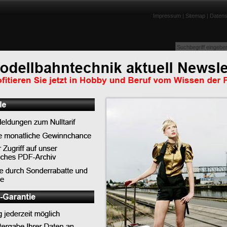
Impressum
|
Sitemap
|
Datens
enportraits
Lexikon
Tests
Links
Downloads
Humor
Abonnieren Sie jetzt unseren RSS-Feed u
en SL" von
verpassen Sie keine Nachricht mehr!
e virtuelle
Anleitung für den Internet Explorer 7
Anleitung für Firefox 2.0
Nachrichten Archiv:
2026
Juli: 1 Eintrag
Juni: 2 Einträge
tuellen Stadt in Second
April: 4 Einträge
bt es als besondere
März: 4 Einträge
hnanlage auf dem
Januar: 3 Einträge
2025
Dezember: 2 Einträge
 es vor allem die vielen