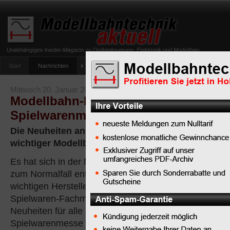
Start
Nachrichten
Tipps
Newsletter
Archiv Magazin
Anlag
umfrage-viessmann-multiprotokoll-lichtdecoder
Mittwoch 20. Januar 2010
Modellbahn-Neuheiten 2010 schon vo
Spielwarenmesse in Nürnberg
Die Neuheiten an rollendem Material für die Model
wichtiger Modellbahn-Hersteller für 2010
Es hat sich in der Modelleisenbahn-Branche
zum Normalfall entwickelt, dass alle
wichtigen Hersteller bereits deutlich vor der
Spielwaren-Fachmesse in Nürnberg die
Neuheiten für alle Interessenten publik machen. Das 
Spielwarenmesse als Fachmesse ohne freien Publi