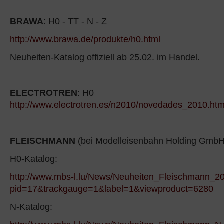
BRAWA
: H0 - TT - N - Z
http://www.brawa.de/produkte/h0.html
Neuheiten-Katalog offiziell ab 25.02. im Handel.
ELECTROTREN
: H0
http://www.electrotren.es/n2010/novedades_2010.ht
FLEISCHMANN
(bei Modelleisenbahn Holding GmbH
H0-Katalog:
http://www.mbs-l.lu/News/Neuheiten_Fleischmann_2
pid=17&trackgauge=1&label=1&viewproduct=6280
N-Katalog: