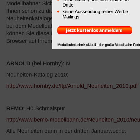
Modellbahner-Sicht noch weiter ab, gibt uns aber die 
Ihnen schon zu diesem frühen Zeitpunkt auf die Mode
Neuheitenkataloge und -präsentationen hinzuweisen. 
bei dem Modellbahn-Neuheitenkatalog um eine PDF-D
können Sie diese Datei mit dem Diskettensymbol in Ih
Browser auf Ihrem PC lokal speichern.
ARNOLD
(bei Hornby): N
Neuheiten-Katalog 2010:
http://www.hornby.de/ftp/Arnold_Neuheiten_2010.pdf
BEMO
: H0-Schmalspur
http://www.bemo-modellbahn.de/Neuheiten_2010/ne
Alle Neuheiten dann in der dritten Januarwoche.