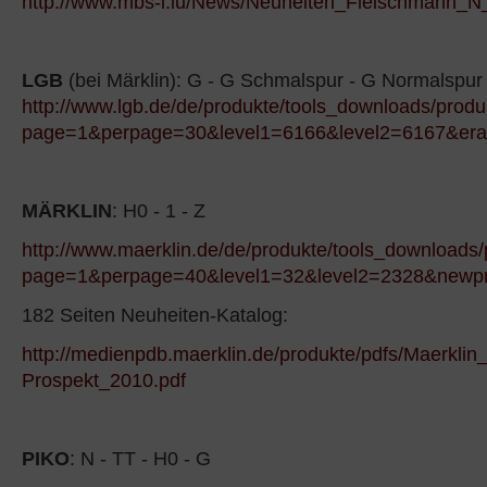
http://www.mbs-l.lu/News/Neuheiten_Fleischmann_N
LGB
(bei Märklin): G - G Schmalspur - G Normalspu
http://www.lgb.de/de/produkte/tools_downloads/prod
page=1&perpage=30&level1=6166&level2=6167&era
MÄRKLIN
: H0 - 1 - Z
http://www.maerklin.de/de/produkte/tools_downloads
page=1&perpage=40&level1=32&level2=2328&newpr
182 Seiten Neuheiten-Katalog:
http://medienpdb.maerklin.de/produkte/pdfs/Maerklin
Prospekt_2010.pdf
PIKO
: N - TT - H0 - G