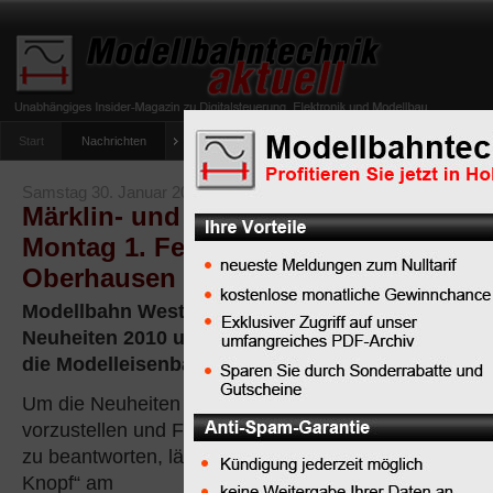
Start
Nachrichten
Tipps
Newsletter
Archiv Magazin
Anlag
umfrage-viessmann-multiprotokoll-lichtdecoder
Samstag 30. Januar 2010
Märklin- und Trix-Neuheiten-Vorstell
Montag 1. Februar in der Miniaturwel
Oberhausen
Modellbahn West "Jim Knopf" präsentiert die Märk
Neuheiten 2010 und bietet viel Service und Infor
die Modelleisenbahn
Um die Neuheiten 2010 von Märklin und Trix
vorzustellen und Fragen zu den Neuheiten
zu beantworten, läd „Modellbahn West Jim
Knopf“ am