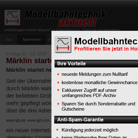
Start
Nachrichten
Tipps
Newsletter
Archiv Magazin
Anlag
umfrage-viessmann-multiprotokoll-lichtdecoder
Freitag 31. Juli 2009
Märklin startet neuen LGB-Internetauft
Märklin startet neuen LGB-Internetauftritt
Seit der Übernahme des LGB-Warenlagers
durch Märklin waren die Internet-Auftritte zu
der beliebten Großbahn (Spur II/G) nicht
mehr gepflegt worden. Nun aber ist aktuell
über die drei Adressen
www.lgb.de
,
www.lgb.com
,
www.lgb-bahn.de
ein neuer Internet-Auftritte gestartet. Alle drei Links f
demselben Content.