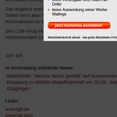
Das Angebot macht zwar einen reduzierten Eindruck,
Seiten lohnt aber für Fans der Gartenbahn alleine s
Informationen zu aktuell lieferbaren Produkten und d
Den LGB-Shop im Märklin-Online-Auftritt erreichen S
nachstehenden Link.
Von: RR
In Verbindung stehende News:
Märklinhilfe: "Weiche falsch gestellt" auf Graumarktin
Einladung zu Märklin-Modellbahntreff am 19./20. Se
Göppingen
Links:
www.lgb.de
www.lgb.com