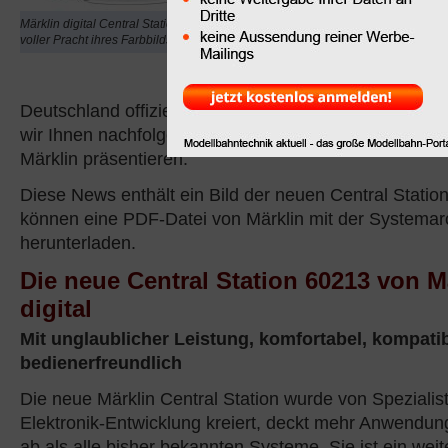
Station ist nun wirklich
Märklin digital Central Station 60213 in
noch nicht im Laden. De
voller Pracht ihres Farbbildschirms
Central Station 60213" i
Central Station gestern 
Deutschland offiziell in einer Pressemeldung angekün
wir Ihnen nachfolgend zusammen mit den Bildern un
Märklin präsentieren.
Diese News enthält ein Bild der neuen Central Statio
können eine PDF-Datei von Märklin mit der Systemarc
herunterladen.
Die neue Central Station 60213 von M
digital
Mit unglaublicher Leistung, komfortabel, kompati
bedienerfreundlich
Die neue Märklin Central Station wurde von Spezialis
Elektronik-Entwicklung kreiert, deckt mehr Anwendun
ab als alle bisher bekannten Systeme. Sie ist ein weit