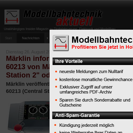
Start
Nachrichten
Tipps
Newsletter
Archiv Magazin
Anlag
umfrage-viessmann-multiprotokoll-lichtdecoder
Dienstag 26. August 2008
Märklin informiert: Die neue Central 
60213 von Märklin digital (im Volksm
Station 2" oder CS2)
Märklin veröffentlicht die Einzelheiten zur neuen 
60213 (Central Station 2, CS2)
Die bisher als
"Central Station
2" oder CS2
durch das
Internet geisternde neue