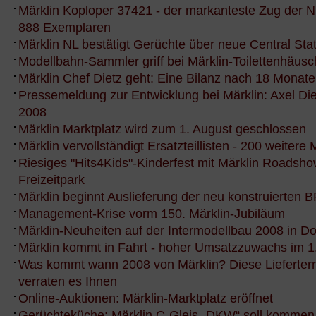
Märklin Koploper 37421 - der markanteste Zug der N
888 Exemplaren
Märklin NL bestätigt Gerüchte über neue Central Sta
Modellbahn-Sammler griff bei Märklin-Toilettenhäu
Märklin Chef Dietz geht: Eine Bilanz nach 18 Monat
Pressemeldung zur Entwicklung bei Märklin: Axel Di
2008
Märklin Marktplatz wird zum 1. August geschlossen
Märklin vervollständigt Ersatzteillisten - 200 weitere 
Riesiges "Hits4Kids"-Kinderfest mit Märklin Roadsho
Freizeitpark
Märklin beginnt Auslieferung der neu konstruierten 
Management-Krise vorm 150. Märklin-Jubiläum
Märklin-Neuheiten auf der Intermodellbau 2008 in D
Märklin kommt in Fahrt - hoher Umsatzzuwachs im 1.
Was kommt wann 2008 von Märklin? Diese Lieferterm
verraten es Ihnen
Online-Auktionen: Märklin-Marktplatz eröffnet
Gerüchteküche: Märklin C-Gleis „DKW“ soll kommen