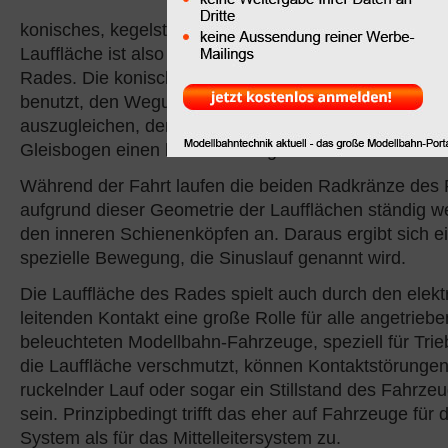
Gegensatz zu Rädern z.
konisches, kegelstumpfförmiges Profil. Der Durchmes
Lauffläche ist also an der Innenseite größer als an d
Rades. Die konische Lauffläche des Radreifens wird
benutzt, den Wegunterschied bei der Fahrt durch ein
auszugleichen, denn das kurveninnere Rad eines Rad
Gleisbogen einen kürzeren Weg als das kurvenäußer
Während der Fahrt laufen die beiden Radkränze des
aufgrund dieser Geometrie der Laufflächen ständig we
den inneren Schienenköpfen an. Daraus ergibt sich e
spezielle Bewegung, die Sinuslauf genannt wird.
Die Lauffläche des Rades spielt auch durch den elekt
leitenden Kontakt eine große Rolle für alle angetrieb
beleuchteten Modellbahn-Fahrzeuge, speziell für Trie
die Lauffläche verschmutzt, können Kontaktstörungen
ruckelnder Lauf oder sogar ein Stillstand des Fahrze
sein. Prinzipbedingt trifft das eher auf Fahrzeuge für 
System als für das Mittelleitersystem zu.