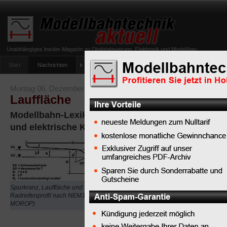
Start
Nachrichten
Tipps
Newsletter
Archiv Magazin
Anlag
umfrage-viessmann-multiprotokoll-lichtdecoder
Montag 06. Dezember 2021
Lauffläche
Modellbahn-Lexikon: Mit der Lauffläche wird der
und elektrische Kontakt zur Schiene hergestellt
Die
Lauffläche
ist der Teil des
Spurkranz, Lauffläche und
Eisenbahnrades, der de
Radreifenprofil nach NEM311 (Bild
MOROP)
Kontakt zur Schiene sich
Lauffläche hat als Beso