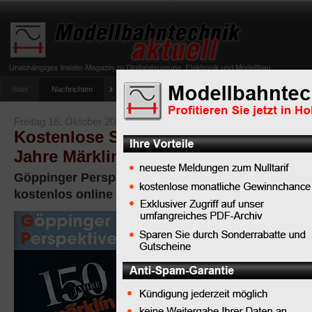
Start
Nachrichten
Tipps
Newsletter
Archiv Magazin
Anlag
umfrage-viessmann-multiprotokoll-lichtdecoder
Freitag 16. Oktober 2009
Kostenlose Sonderpublikation der N
Jahre Märklin
Göppinger Perspektiven Heft 2/2009 zum Märklin-
kostenlos online
Zum 150.
Märklin-
Jubiläum hat
die NWZ eine
36-Seiten starke Sonder
veröffentlicht, die zum 