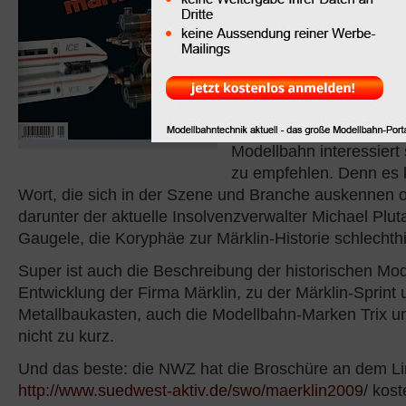
schon am ersten Tag der
in Göppingen vergriffen 
Tatsächlich ist dieses t
Sonderheft der "Göppin
mit dem Titel "150 Jahre
Märklin-Freunde und alle
Modellbahn interessiert 
zu empfehlen. Denn es
Wort, die sich in der Szene und Branche auskennen o
darunter der aktuelle Insolvenzverwalter Michael Plu
Gaugele, die Koryphäe zur Märklin-Historie schlechthi
Super ist auch die Beschreibung der historischen Mo
Entwicklung der Firma Märklin, zu der Märklin-Sprint
Metallbaukasten, auch die Modellbahn-Marken Trix
nicht zu kurz.
Und das beste: die NWZ hat die Broschüre an dem Li
http://www.suedwest-aktiv.de/swo/maerklin2009/
koste