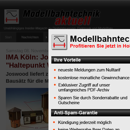
Start
Nachrichten
Tipps
Newsletter
Archiv Magazin
Anlag
umfrage-viessmann-multiprotokoll-lichtdecoder
Samstag 08. November 2008
IMA Köln: Joswood liefert LaserCut-
"Haltepunkt Wilhelmstal"
Joswood liefert zur IMA 2008 in Köln neue Laser
Bausätz für die Modellbahn-Nenngrößen H0 und 0 
Joswood
aus
Wuppertal
liefert neu zur
Internationalen
Modellbahn-Ausstellung
Laser-Cut-Bausatz "Hal