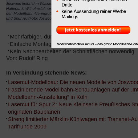
Wilhelmstal". Der Bausa
Joswood liefert den Wasserturm und
Haltepunkt Wilhelmstal nun passend zu
durch folgende Merkmal
den Modellbahn-Nenngrößen Spur 0
und Spur H0 (Foto: Joswood Gmbh)
Maßstäblich für die Spu
(Null) lieferbar
Mehrfarbiger, durchgefärbter Architekturkarton
Einfache Montage durch Zapfenverbindungen
Kein Nachbearbeiten der Schnittflächen notwendig
Von: Rudolf Ring
In Verbindung stehende News:
Lasercut-Modellbau: Die neuen Modelle von Joswoo
Faszinierende Modellbahn-Schauanlagen auf der „Int
Modellbahn-Ausstellung“ in Köln
Lasercut für Spur Z: Neue Kleinserie Preußisches St
originalen Bauplänen
Streng limitierter Märklin-Kühlwagen mit Transnet-Au
Tarifrunde 2009