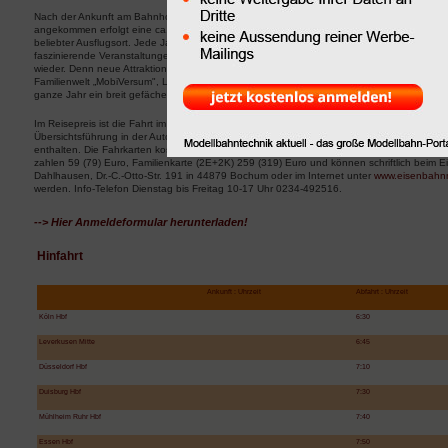
Nach der Ankunft am Bahnhof in Wolfsburg gelangen die Fahrgäste mit einem Bustransfer 
angekommen erfolgt eine ca. 45 Minuten dauernde Übersichtsführung. Die Autostadt ist v
beliebter Ausflugsort. Jede Jahreszeit bietet für Erwachsene, Kinder und Jugendliche au
faszinierende Veranstaltungen und entspannende Erholung. Wer einmal den Reiz der Aut
wieder. Denn neue Attraktionen und saisonale Inszenierungen sorgen für ein abwechslu
Familienwelt „MobiVersum", Lesungen, Kinovorstellungen oder wechselnde Ausstellungen,
ganze Jahr ein breit gefächertes Programm.
Im Reisepreis ist die Fahrt im Nostalgiezug mit reservierten Sitzplätzen, der Bustansfer, der
Übersichtsführung in der Autostadt, sowie ein Verzehrgutschein über 10 Euro für die viele
enthalten. Die Fahrkarten kosten für Erwachsene in der 2. Wagenklasse 95 Euro (1. Klass
zahlen 59 (79) Euro, Familienkarte (2E+2K) 259 (319) Euro und können schriftlich be
Dahlhausen, Dr.-C.-Otto-Str. 191 in 44879 Bochum oder im Internet unter
www.eisenbah
werden. Info-Telefon Dienstag bis Freitag 10-17 Uhr 0234-492516.
--> Hier Anmeldeformular herunterladen!
Hinfahrt
Ankunft : Uhrzeit
Abfahrt : Uhrzeit
Köln Hbf
6:30
Leverkusen Mitte
6:45
Düsseldorf Hbf
7:10
Duisburg Hbf
7:30
Mühlheim Ruhr Hbf
7:40
Essen Hbf
7:50