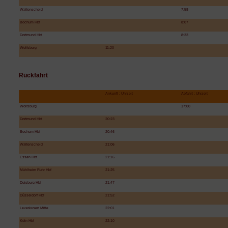
Wattenscheid
7:58
Bochum Hbf
8:07
Dortmund Hbf
8:33
Wolfsburg
11:20
Rückfahrt
Ankunft : Uhrzeit
Abfahrt : Uhrzeit
Wolfsburg
17:00
Dortmund Hbf
20:23
Bochum Hbf
20:46
Wattenscheid
21:06
Essen Hbf
21:16
Mühlheim Ruhr Hbf
21:25
Duisburg Hbf
21:47
Düsseldorf Hbf
21:52
Leverkusen Mitte
22:01
Köln Hbf
22:10