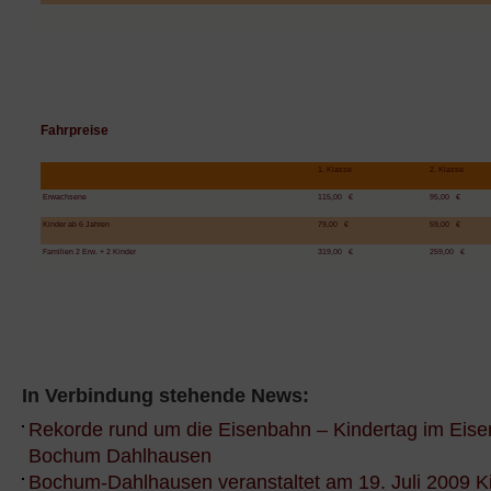
Fahrpreise
1. Klasse
2. Klasse
Erwachsene
115,00 €
95,00 €
Kinder ab 6 Jahren
79,00 €
59,00 €
Familien 2 Erw. + 2 Kinder
319,00 €
259,00 €
In Verbindung stehende News:
Rekorde rund um die Eisenbahn – Kindertag im Ei
Bochum Dahlhausen
Bochum-Dahlhausen veranstaltet am 19. Juli 2009 K