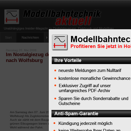
Start
Nachrichten
Tipps
Newsletter
Archiv Magazin
Anlag
umfrage-viessmann-multiprotokoll-lichtdecoder
Dienstag 20. Mai 2008
Im Nostalgiezug des Eisenbahnmuseums Dahlhausen 
nach Wolfsburg
Am Samstag den 07. Juni 2008 geht es mit dem nostalgischen Eilzug der 60er Jahre auf 
Wolfsburg! Als Zuglokomotive kommt die legendäre „V100" des Eisenbahnmuseums Boc
Auch sie zählt mit dem Baujahr 1962 schon zu den Veteranen auf deutschen Gleisen. Di
grünen Eilzugwagen bieten einen angenehmen Reisekomfort. Ein Speisewagen in der Zugmi
Wohl während der Fahrt.