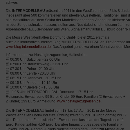
schwer.
Die
INTERMODELLBAU
präsentiert 2011 in den Westfalenhallen 2 bis 8 das 
insgesamt über 500 kommerziellen und ideellen Ausstellern. Traditionell sind 
alle Marktführer auf dem Sektor der Modelleisenbahnen. Aber auch kleinere An
mit der Zunge schnalzen lassen, stellen aus. Neu dabei sind in diesem Jahr zu
Aspenmodellbau, „Kleinbahn“ aus Wien, Signalsmanufaktur Duisburg oder N-
Die Messe Westfalenhallen Dortmund GmbH bietet 2011 erstmals
auch ein informatives Internet-Blog zur INTERMODELLBAU an. Die Adresse lau
www.blog.intermodellbau.de
. Das Angebot geht etwa einen Monat vor dem Mess
Informationen zur Nostalgiezuganreise, Haltestellen:
 06:30 Uhr Salzgitter - 22:00 Uhr
 07:00 Uhr Braunschweig - 21:30 Uhr
 07:30 Uhr Peine - 21:00 Uhr
 08:00 Uhr Lehrte - 20:30 Uhr
 08:15 Uhr Hannover - 20:15 Uhr
 09:15 Uhr Minden - 19:15 Uhr
 10:00 Uhr Bielefeld - 18:30 Uhr
 11:15 Uhr INTERMODELLBAU Dormund - 17:15 Uhr
Reisepreis: Erwachsene 99 Euro, Kinder 69 Euro Familien (2 Erwachsene +
2 Kinder) 299 Euro. Anmeldung:
www.nostalgiezugreisen.de
.
_____________________________________________________________
Die INTERMODELLBAU findet vom 13. bis 17. April 2011 in der Messe
Westfalenhallen Dortmund statt. Öffnungszeiten: 9 bis 18 Uhr, Sonntag bis 17
Uhr. Die normale Eintrittskarte für Erwachsene kostet an der Tageskasse 11
Euro, Kinder zahlen 4,50 Euro. Darüber hinaus gibt es spezielle Familien-
Tickets und VRR-Kombi-Tickets, welche neben dem Eintritt zur Messe auch