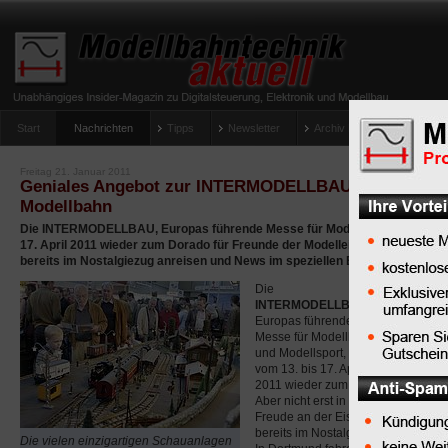
Start
Nachrichten
Tipps
Newsletter
Archiv Magazin
Anlag
umfrage-viessmann-multiprotokoll-lichtdecoder
Freitag 21. Januar 2011
Geniales Angebot zur INTERMODELLBAU: Mit der Da
Modellbahn
Die INTERMODELLBAU, Europas führende Messe für Modellbau und Modellsp
17. April 2011 wieder zum Dorado für Freunde der Modelleisenbahn. Erstm
bereits im Nostalgiezug anreisen und News im speziellen Blog verfolgen.
Die
INTERMODELLBAU
,
Europas führende
Messe für Modellbau
und Modellsport, wird
vom 13. bis 17. April
2011 wieder zum Dorado für Freun
Aber nicht erst in den Messehallen
Freude an der Eisenbahn frönen. 
bereits im Nostalgiezug anreisen.
Die vielen einzigartigen Schauanlagen