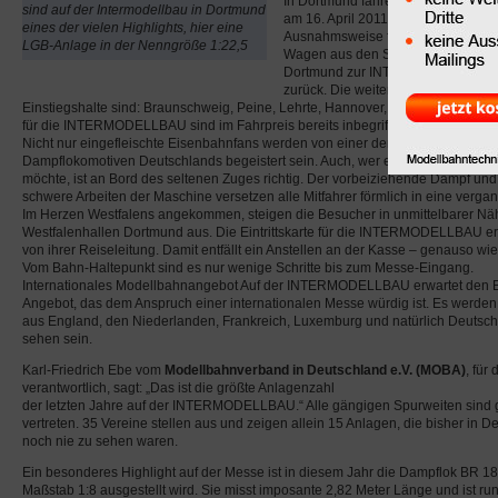
In Dortmund fahren wieder Dampfl
sind auf der Intermodellbau in Dortmund
am 16. April 2011. Dann nämlich rol
eines der vielen Highlights, hier eine
Ausnahmsweise fährt die imposant
LGB-Anlage in der Nenngröße 1:22,5
Wagen aus den Sechzigerjahren ab 
Dortmund zur INTERMODELLBAU u
zurück. Die weiteren
Einstiegshalte sind: Braunschweig, Peine, Lehrte, Hannover, Minden und Bielefe
für die INTERMODELLBAU sind im Fahrpreis bereits inbegriffen.
Nicht nur eingefleischte Eisenbahnfans werden von einer der größten und schn
Dampflokomotiven Deutschlands begeistert sein. Auch, wer einfach nur einen 
möchte, ist an Bord des seltenen Zuges richtig. Der vorbeiziehende Dampf und
schwere Arbeiten der Maschine versetzen alle Mitfahrer förmlich in eine verg
Im Herzen Westfalens angekommen, steigen die Besucher in unmittelbarer N
Westfalenhallen Dortmund aus. Die Eintrittskarte für die INTERMODELLBAU erh
von ihrer Reiseleitung. Damit entfällt ein Anstellen an der Kasse – genauso wi
Vom Bahn-Haltepunkt sind es nur wenige Schritte bis zum Messe-Eingang.
Internationales Modellbahnangebot Auf der INTERMODELLBAU erwartet den 
Angebot, das dem Anspruch einer internationalen Messe würdig ist. Es werden
aus England, den Niederlanden, Frankreich, Luxemburg und natürlich Deutsch
sehen sein.
Karl-Friedrich Ebe vom
Modellbahnverband in Deutschland e.V. (MOBA)
, für
verantwortlich, sagt: „Das ist die größte Anlagenzahl
der letzten Jahre auf der INTERMODELLBAU.“ Alle gängigen Spurweiten sind 
vertreten. 35 Vereine stellen aus und zeigen allein 15 Anlagen, die bisher in 
noch nie zu sehen waren.
Ein besonderes Highlight auf der Messe ist in diesem Jahr die Dampflok BR 18
Maßstab 1:8 ausgestellt wird. Sie misst imposante 2,82 Meter Länge und ist r