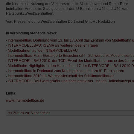
die kostenlose Nutzung der Verkehrsmittel im Verkehrsverbund Rhein-Ruhr
beinhalten. Anreise im Stadtgebiet: mit den U-Bahnlinien U45 und U46 zum
Haltepunkt „Westfalenhallen“.
Von: Pressemeldung Westfalenhallen Dortmund GmbH / Redaktion
In Verbindung stehende News:
Intermodellbau Dortmund vom 13. bis 17. April das Zentrum von Modellbahn
INTERMODELLBAU: IGEMA als weiterer ideeller Träger
Modellbahnen auf der INTERMODELLBAU
Intermodellbau-Fazit: Gesteigerte Besucherzahl - Schwerpunkt Modelleisenb
INTERMODELLBAU 2010: der TOP–Event der Modellbahnbranche des Jahres
Modellbahn-Highlights in den Hallen 4 und 7 der INTERMODELLBAU 2010 
Intermodellbau in Dortmund zum Kombipreis und bis zu 91 Euro sparen
Intermodellbau 2010 mit Weltmeisterschaft der Schiffmodellbauer
INTERMODELLBAU wird größer und noch attraktiver - neues Hallenkonzept 
Links:
www.intermodellbau.de
<< Zurück zu: Nachrichten