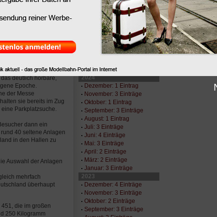
okomotiven. Zumindest
November: 1 Eintrag
lt ein Sonderzug ein.
Oktober: 2 Einträge
e Dampflok 41 096 mit
September: 3 Einträge
Salzgitter nach
August: 4 Einträge
nd abends wieder
Juni: 3 Einträge
Mai: 2 Einträge
ld. Die Eintrittskarten
April: 3 Einträge
März: 1 Eintrag
ellsten Güterzug-
Januar: 2 Einträge
netten Ausflug machen
2024
 das deutlich hörbare,
Dezember: 1 Eintrag
angene Epoche.
ähe der Messe
November: 3 Einträge
alten sie bereits im Zug
Oktober: 1 Eintrag
e eine Parkplatzsuche.
September: 3 Einträge
August: 1 Eintrag
Besucher dann ein
Juli: 3 Einträge
 rund 40 seltene Anlagen
Juni: 4 Einträge
land in den Hallen zu
Mai: 3 Einträge
April: 2 Einträge
März: 2 Einträge
 die Auswahl der Anlagen
Januar: 3 Einträge
2023
gleich mehrfach
Dezember: 4 Einträge
Deutschland überhaupt
November: 3 Einträge
Oktober: 2 Einträge
 451, die im großen
September: 3 Einträge
und 250 Kilogramm