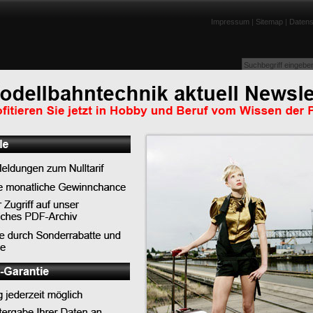
Impressum
|
Sitemap
|
Datens
enportraits
Lexikon
Tests
Links
Downloads
Humor
Abonnieren Sie jetzt unseren RSS-Feed u
mpflok zur
verpassen Sie keine Nachricht mehr!
ort, wird vom 13. bis
als kann man auch
Anleitung für den Internet Explorer 7
Anleitung für Firefox 2.0
Nachrichten Archiv:
2026
Juli: 1 Eintrag
Juni: 2 Einträge
April: 4 Einträge
de der Modelleisenbahn.
März: 4 Einträge
 können die Fans ihrer
Januar: 3 Einträge
Erstmals kann man auch
2025
Dezember: 2 Einträge