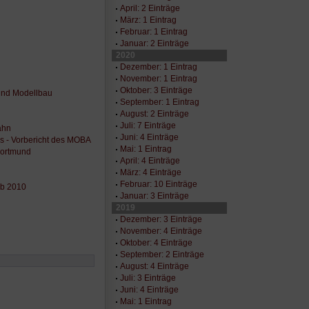
April: 2 Einträge
März: 1 Eintrag
Februar: 1 Eintrag
Januar: 2 Einträge
2020
Dezember: 1 Eintrag
November: 1 Eintrag
Oktober: 3 Einträge
 und Modellbau
September: 1 Eintrag
August: 2 Einträge
Juli: 7 Einträge
ahn
Juni: 4 Einträge
 - Vorbericht des MOBA
Mai: 1 Eintrag
Dortmund
April: 4 Einträge
März: 4 Einträge
Februar: 10 Einträge
ab 2010
Januar: 3 Einträge
2019
Dezember: 3 Einträge
November: 4 Einträge
Oktober: 4 Einträge
September: 2 Einträge
August: 4 Einträge
Juli: 3 Einträge
Juni: 4 Einträge
Mai: 1 Eintrag