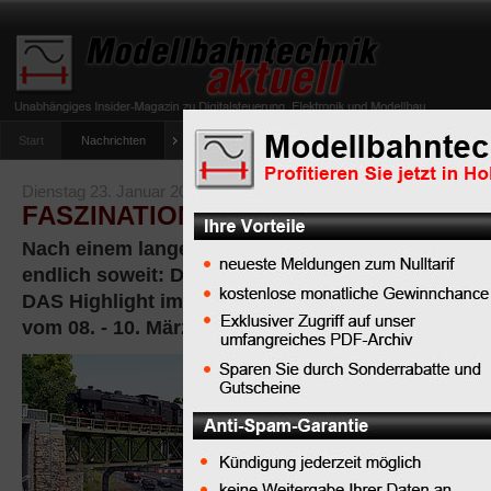
Start
Nachrichten
Tipps
Newsletter
Archiv Magazin
Anlag
umfrage-viessmann-multiprotokoll-lichtdecoder
Dienstag 23. Januar 2024
FASZINATION MODELLBAU MANNHEI
Nach einem langen Jahr des sehnsüchtigen Warte
endlich soweit: Die FASZINATION MODELLBAU M
DAS Highlight im Modellbahn-Messekalender, öffne
vom 08. - 10. März 2024.
Die etablierte
Messe ist nicht
nur ein
Eldorado für
passionierte Modellbah