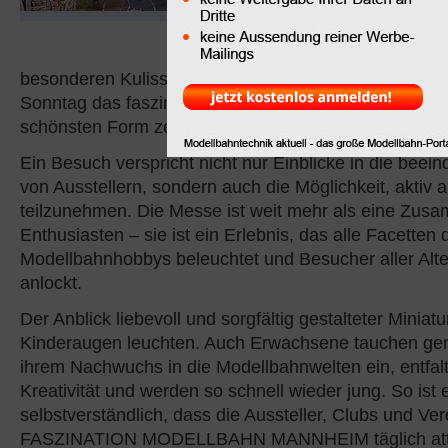
eine Bühne für die neue
Innovationen und Trend
die live präsentiert werd
besonderen Kulisse der Maimarkthalle Mannheim wird
Sonntag das faszinierende Hobby der Modelleisenbah
schönsten Form zelebriert.
Ein Besuch verspricht nicht nur Einblicke in die beein
von Ausstellern, sondern auch die Möglichkeit, akti
teilzunehmen. Die Messe ist weit mehr als eine Zus
Enthusiasten – sie ist ein Erlebnis, das alle Facetten 
Modellbahnhobbys beleuchtet und Besucher aller Alt
anlockt.
Der Anblick liebevoll und sorgfältig gestalteter Miniatu
Kinderaugen leuchten. Auch Erwachsene tauchen ge
ihrem Nachwuchs in die Modellbahnwelten ein, entfalt
Kreativität und werden so schnell wieder jung. So ist 
selbstverständlich, dass die Aussteller, Clubs und Ver
FASZINATION MODELLBAHN MANNHEIM täglich attra