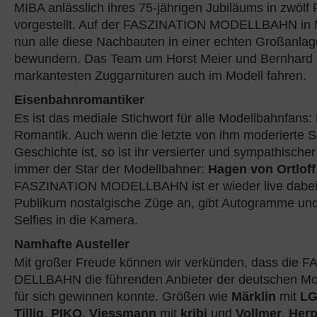
MIBA anlässlich ihres 75-jährigen Jubiläums in zwölf
vorgestellt. Auf der FASZINATION MODELLBAHN in 
nun alle diese Nachbauten in einer echten Großanlage
bewundern. Das Team um Horst Meier und Bernhard Br
markantesten Zuggarnituren auch im Modell fahren.
Eisenbahnromantiker
Es ist das mediale Stichwort für alle Modellbahnfans
Romantik. Auch wenn die letzte von ihm moderierte 
Geschichte ist, so ist ihr versierter und sympathisch
immer der Star der Modellbahner:
Hagen von Ortloff
FASZINATION MODELLBAHN ist er wieder live dabei,
Publikum nostalgische Züge an, gibt Autogramme und 
Selfies in die Kamera.
Namhafte Austeller
Mit großer Freude können wir verkünden, dass die
DELLBAHN die führenden Anbieter der deutschen M
für sich gewinnen konnte. Größen wie
Märklin
mit
L
Tillig
,
PIKO
,
Viessmann
mit
kribi
und
Vollmer
,
Her