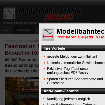
Start
Nachrichten
Tipps
Newsletter
Archiv Magazin
Anlag
umfrage-viessmann-multiprotokoll-lichtdecoder
Dienstag 06. November 2012
Faszination Modellbau Friedrichshaf
Besucher-Rekord
49.000 Besucher sahen Modellbau-Highlights - sta
Besucherzuspruch für die Modelleisenbahn - Besu
der Schweiz stieg auf 18%.
Am Sonntag
endete die
„Faszination
Modellbau
Friedrichshafen“ mit ei