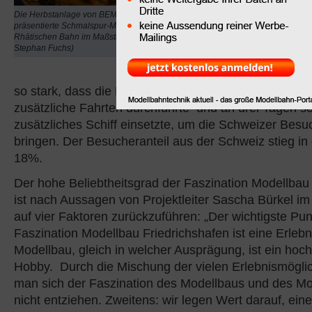
Rekord von über 49.000
Die Herbstanlage von BEMO
Tage lang zeigte die M
präsentierte Schmalspur-Motive der
Rhätischen Bahn im Maßstab H0 (Foto:
zu Wasser, zu Land und i
Stephan Fuchs)
was sie zu bieten hat. D
Besucheransturm aus d
so stark, dass die Bodensee-Fährlinie Friedrichsha
zusätzliche Fahrten durchführte und an drei Tagen so
zusätzliches Schiff einsetzte, um die Schweizer Besu
bringen. Der Besucheranteil aus der Schweiz stieg in
18%.
Der hohe Beliebtheitsgrad der Faszination Modellbau
ist nach Aussagen von Projektleiter Sascha Bürkel i
auf vier Faktoren zurückzuführen: „Der wichtigste Pun
Faszination Modellbau Friedrichshafen ist eine Erleb
Modellbau, gleich in welcher Ausprägung, ist ein hoc
Hobby. Durch die Mischung der vielen Erlebnismögli
man sich der Faszination des Modellbaus und des Mod
nicht entziehen. Zweitens: wir legen Wert darauf, e