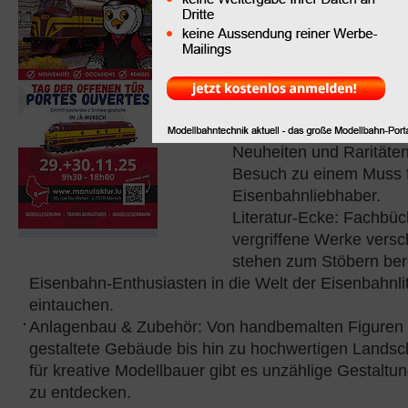
erwartet die
Besucher:
Neuheiten & Raritäten:
Deutsche Bahn, SNCF
werden garantiert Sam
höherschlagen lassen. 
Neuheiten und Raritäte
Besuch zu einem Muss 
Eisenbahnliebhaber.
Literatur-Ecke: Fachbü
vergriffene Werke versc
stehen zum Stöbern bere
Eisenbahn-Enthusiasten in die Welt der Eisenbahnlit
eintauchen.
Anlagenbau & Zubehör: Von handbemalten Figuren ü
gestaltete Gebäude bis hin zu hochwertigen Landsc
für kreative Modellbauer gibt es unzählige Gestaltu
zu entdecken.