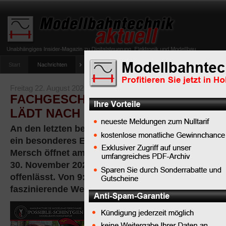
Start
Nachrichten
Tipps
Newsletter
Archiv Magazin
Anlag
umfrage-viessmann-multiprotokoll-lichtdecoder
Freitag 22. August 2025
FACHGESCHÄFT FÜR MODELLEISE
LÄDT NACH MERSCH EIN
An den letzten beiden Novembertagen erwartet E
ein besonderes Erlebnis: Das Modelleisenbahn-Fa
Mersch öffnet am Samstag, den 29. November, un
30. November 2025, seine Türen für ein Event, d
offenlässt. Von 9:30 bis 18:00 Uhr können Besuche
faszinierende Welt aus Schienen und Zügen einta
Ein vielfältiges
Programm