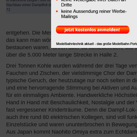
in Karlsruhe zeigte Felix Kruse sein
2012 beim
Echtdampf-H
Nachbau einer Dampflok der Baureihe
71
Karlsruhe
durch die Me
kam keiner an. Über 20
ließen sich dieses Damp
entgehen. Die Messe Karlsruhe stand drei Tage „unt
das kann man wörtlich nehmen, denn von über 1.000 
bestaunen waren, fuhren über 90 kohlebefeuert, wie i
über die 5.000 Meter lange Strecke in Halle 2.
Drei Tonnen Kohle wurden während der drei Tage ver
Fauchen und Zischen, der vielstimmige Chor der Damp
typische Geruch, der heutzutage nur noch selten in di
und eine hervorragende Stimmung bei Aktiven und Aus
für ein einmaliges Ambiente. Handwerkliche Höchstle
Hand in Hand mit Beschaulichkeit, Nostalgie und der 
fast vergessener Kinderträume. Denn die Dampf-Lok
auch ihre rund 80 elektrischen Kollegen, sind voll fun
Einzelstücke und waren ununterbrochen in Bewegung
Aus Japan kommt Naohito Omiya extra zum Echtdamp