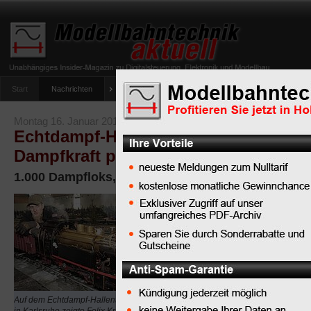
Start
Nachrichten
Tipps
Newsletter
Archiv Magazin
Anlag
umfrage-viessmann-multiprotokoll-lichtdecoder
Montag 16. Januar 2012
Echtdampf-Hallentreffen 2012 in Kals
Dampfkraft pur
1.000 Dampfloks, 3 Tonnen Kohle verbRAUCHt
Der süße
Donat-Duft
sucht
vergeblich
Verstärkung bei Bratwu
den typischen Geruch v
Auf dem Echtdampf-Hallentreffen 2012
Steinkohle, der vom 13.