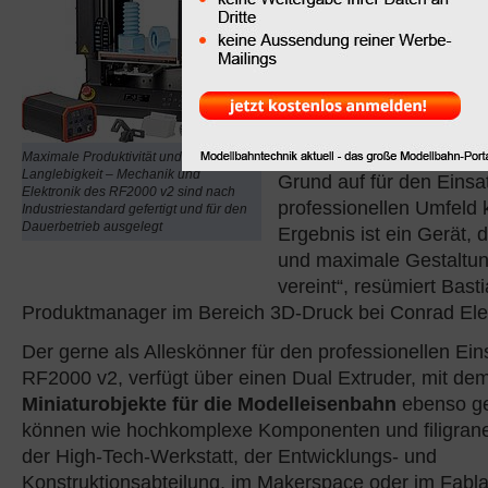
renkforce hat seinen
3D
RF2000
überarbeitet und 
Version 2 mit noch grö
verbesserten Funktions
„Ziel bei der Entwicklu
war es, einen Drucker z
Maximale Produktivität und
Langlebigkeit – Mechanik und
Grund auf für den Einsa
Elektronik des RF2000 v2 sind nach
professionellen Umfeld k
Industriestandard gefertigt und für den
Dauerbetrieb ausgelegt
Ergebnis ist ein Gerät, 
und maximale Gestaltung
vereint“, resümiert Bast
Produktmanager im Bereich 3D-Druck bei Conrad Ele
Der gerne als Alleskönner für den professionellen Ei
RF2000 v2, verfügt über einen Dual Extruder, mit de
Miniaturobjekte für die Modelleisenbahn
ebenso ge
können wie hochkomplexe Komponenten und filigrane 
der High-Tech-Werkstatt, der Entwicklungs- und
Konstruktionsabteilung, im Makerspace oder im Fabl