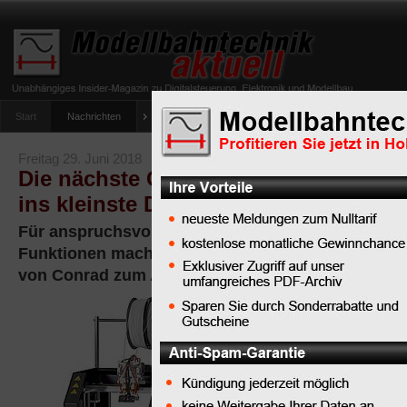
Start
Nachrichten
Tipps
Newsletter
Archiv Magazin
Anlag
umfrage-viessmann-multiprotokoll-lichtdecoder
Freitag 29. Juni 2018
Die nächste Generation 3D-Druck: Dr
ins kleinste Detail
Für anspruchsvolle Anwender: Verbesserte und zu
Funktionen machen das erweiterte 3D-Druckermo
von Conrad zum Alleskönner
Perfekt für
professionelle
Entwickler,
ambitionierte
Maker und Modellbau-En