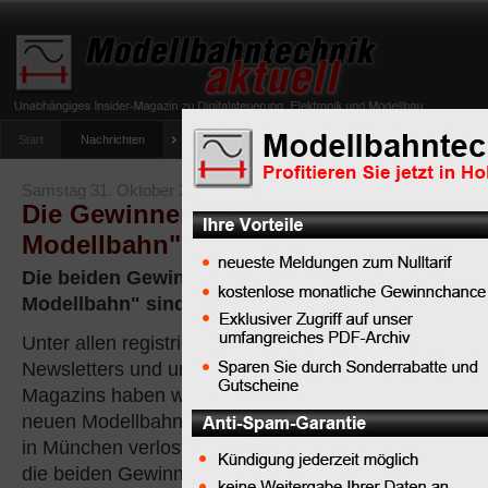
Start
Nachrichten
Tipps
Newsletter
Archiv Magazin
Anlag
umfrage-viessmann-multiprotokoll-lichtdecoder
Samstag 31. Oktober 2009
Die Gewinner der Eintrittskarten für "
Modellbahn" München
Die beiden Gewinner je einer VIP-Eintrittskarte für
Modellbahn" sind gezogen
Unter allen registrierten Lesern unseres
Newsletters und unseres Modellbahn-
Magazins haben wir 2 x 1 Eintrittskarte zur
neuen Modellbahn-Messe "Die Modellbahn"
in München verlost. Heute morgen hat unsere Redakt
die beiden Gewinner gezogen: