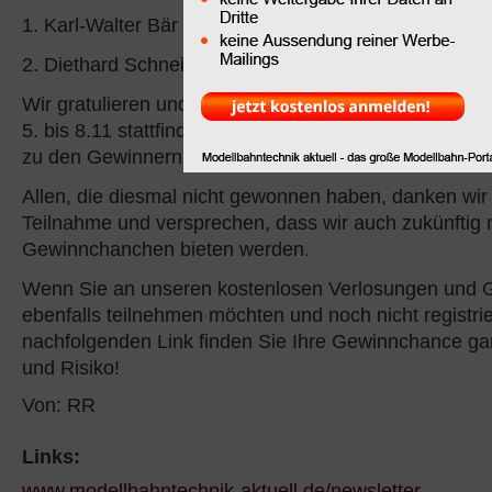
1. Karl-Walter Bär aus 79639 Grenzach-Wyhlen
2. Diethard Schneider aus 81825 München
Wir gratulieren und wünschen einen tollen Tag auf d
5. bis 8.11 stattfindet. Die Eintrittskarten sind berei
zu den Gewinnern.
Allen, die diesmal nicht gewonnen haben, danken wir 
Teilnahme und versprechen, dass wir auch zukünftig 
Gewinnchanchen bieten werden.
Wenn Sie an unseren kostenlosen Verlosungen und 
ebenfalls teilnehmen möchten und noch nicht registrie
nachfolgenden Link finden Sie Ihre Gewinnchance g
und Risiko!
Von: RR
Links:
www.modellbahntechnik-aktuell.de/newsletter