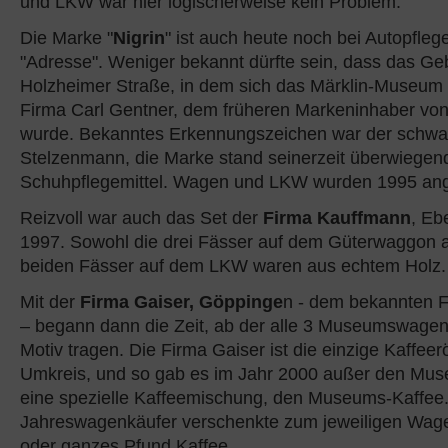
und LKW war hier logischerweise kein Problem.
Die Marke "
Nigrin
" ist auch heute noch bei Autopfleg
"Adresse". Weniger bekannt dürfte sein, dass das Ge
Holzheimer Straße, in dem sich das Märklin-Museum 
Firma Carl Gentner, dem früheren Markeninhaber von 
wurde. Bekanntes Erkennungszeichen war der schwa
Stelzenmann, die Marke stand seinerzeit überwiegend
Schuhpflegemittel. Wagen und LKW wurden 1995 an
Reizvoll war auch das Set der
Firma Kauffmann
, Eb
1997. Sowohl die drei Fässer auf dem Güterwaggon a
beiden Fässer auf dem LKW waren aus echtem Holz.
Mit der
Firma Gaiser, Göppinge
n - dem bekannten F
– begann dann die Zeit, ab der alle 3 Museumswage
Motiv tragen. Die Firma Gaiser ist die einzige Kaffeer
Umkreis, und so gab es im Jahr 2000 außer den M
eine spezielle Kaffeemischung, den Museums-Kaffee
Jahreswagenkäufer verschenkte zum jeweiligen Wage
oder ganzes Pfund Kaffee.