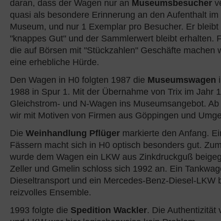
daran, dass der Wagen nur an
Museumsbesucher
ve
quasi als besondere Erinnerung an den Aufenthalt im 
Museum, und nur 1 Exemplar pro Besucher. Er bleibt
"knappes Gut" und der Sammlerwert bleibt erhalten. 
die auf Börsen mit "Stückzahlen" Geschäfte machen wo
eine erhebliche Hürde.
Den Wagen in H0 folgten 1987 die
Museumswagen
i
1988 in Spur 1. Mit der Übernahme von Trix im Jahr
Gleichstrom- und N-Wagen ins Museumsangebot. Ab
wir mit Motiven von Firmen aus Göppingen und Umg
Die
Weinhandlung Pflüger
markierte den Anfang. E
Fässern macht sich in H0 optisch besonders gut. Zum
wurde dem Wagen ein LKW aus Zinkdruckguß beigeg
Zeller und Gmelin schloss sich 1992 an. Ein Tankwag
Dieseltransport und ein Mercedes-Benz-Diesel-LKW b
reizvolles Ensemble.
1993 folgte die
Spedition Wackler
. Die Authentizitä