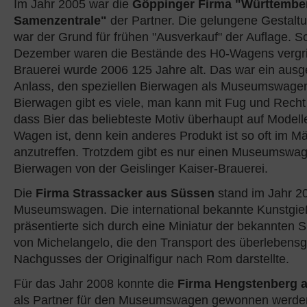
Im Jahr 2005 war die
Göppinger Firma "Württembe
Samenzentrale"
der Partner. Die gelungene Gestal
war der Grund für frühen "Ausverkauf" der Auflage. 
Dezember waren die Bestände des H0-Wagens vergrif
Brauerei wurde 2006 125 Jahre alt. Das war ein aus
Anlass, den speziellen Bierwagen als Museumswagen
Bierwagen gibt es viele, man kann mit Fug und Recht
dass Bier das beliebteste Motiv überhaupt auf Model
Wagen ist, denn kein anderes Produkt ist so oft im Mä
anzutreffen. Trotzdem gibt es nur einen Museumswage
Bierwagen von der Geislinger Kaiser-Brauerei.
Die
Firma Strassacker aus Süssen
stand im Jahr 20
Museumswagen. Die international bekannte Kunstgie
präsentierte sich durch eine Miniatur der bekannten S
von Michelangelo, die den Transport des überlebens
Nachgusses der Originalfigur nach Rom darstellte.
Für das Jahr 2008 konnte die
Firma Hengstenberg a
als Partner für den Museumswagen gewonnen werde