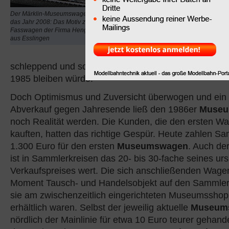
weder in einer separate
Der Märklin-Museumswagen in H0 für
vorgestellt, noch spezie
das Jahr 2008: Das Motiv zeigt einen
wurde einfach angebot
Fasswagen der Firma Hengstenberg
aus Esslingen
großen Aufwand verkauf
Vorrat reichte. Der Abve
schleppend und so sah es lange aus, als ob es bei 
1985 bleiben würde.
Doch Optimismus und Zuversicht überwogen und ein 
Abverkauf gegen Jahresende ließ den 1986er
Museu
noch Realität werden. Die Kunden, die den ersten W
kauften, hatten das richtige Gespür. Heute zahlen Sa
1.300 Euro für den ersten
Museumswagen
. Auch de
ist in Sammlerkreisen das 20- bis 30-fache seines ur
Verkaufspreises wert. Die sich anschließenden Wag
Moment Tausch- und Handelsobjekt auf den Sammle
sie am zwischenzeitlich eingerichteten Museumsshop
erhältlich waren. Selbst der jeweilig aktuelle
Museum
nördlich der Mainlinie für etwa 10 Euro teurer gehande