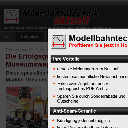
Start
Nachrichten
Tipps
Newsletter
Archiv Magazin
Anlag
umfrage-viessmann-multiprotokoll-lichtdecoder
Donnerstag 20. Dezember 2007
Die Erfolgsgeschichte der Märklin-
Museumswagen in Spur H0 begann 1
Diese speziellen Sammler-Modelle werden ausschl
Märklin-Museum in Göppingen angeboten
Es war 1985,
als der erste
Märklin-
Museumswagen
in
Göppingen angeboten w