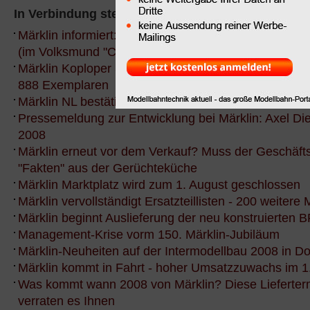
In Verbindung stehende News:
Märklin informiert: Die neue Central Station 60213 vo
(im Volksmund "Central Station 2" oder CS2)
Märklin Koploper 37421 - der markanteste Zug der N
888 Exemplaren
Märklin NL bestätigt Gerüchte über neue Central Sta
Pressemeldung zur Entwicklung bei Märklin: Axel Di
2008
Märklin erneut vor dem Verkauf? Muss der Geschäft
"Fakten" aus der Gerüchteküche
Märklin Marktplatz wird zum 1. August geschlossen
Märklin vervollständigt Ersatzteillisten - 200 weitere 
Märklin beginnt Auslieferung der neu konstruierten 
Management-Krise vorm 150. Märklin-Jubiläum
Märklin-Neuheiten auf der Intermodellbau 2008 in D
Märklin kommt in Fahrt - hoher Umsatzzuwachs im 1.
Was kommt wann 2008 von Märklin? Diese Lieferterm
verraten es Ihnen