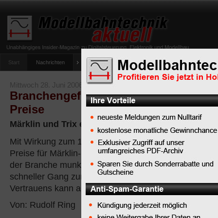
Start
Nachrichten
Tipps
Newsletter
Archiv Magazin
Anlag
umfrage-viessmann-multiprotokoll-lichtdecoder
Mittwoch 28. Juni 2006
Branchengeflüster: Märklin und Trix 
Preise
Märklin und Trix erhöhen die Preise zum 1. Augus
Mit Wirkung zum 1. August 2006 werden die
Preise für Märklin- und Trix- Artikel erhöht, in
der Branche munkelt man von 6 Prozent. Ein
schneller Gang zum Fachhändler Ihres
Vertrauens kann also bares Geld sparen.
Von: Rudolf Ring