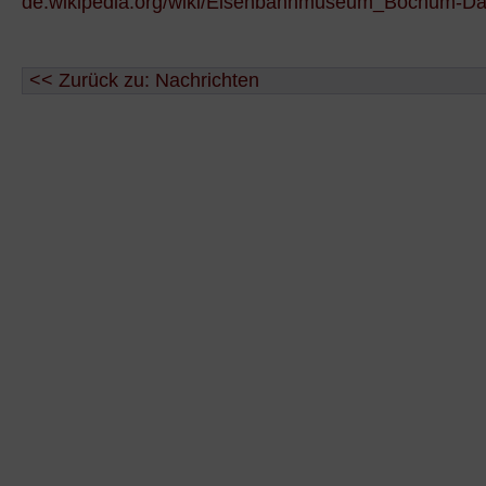
de.wikipedia.org/wiki/Eisenbahnmuseum_Bochum-D
<< Zurück zu: Nachrichten