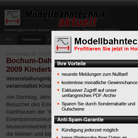
Start
Nachrichten
Tipps
Newsletter
Archiv Magazin
Anlag
umfrage-viessmann-multiprotokoll-lichtdecoder
Donnerstag 16. Juli 2009
Bochum-Dahlhausen veranstaltet am 1
2009 Kindertag
Veranstaltungstipp: Eisenbahnmuseum Bochum-
veranstaltet Kindertag am 19. Juli 2009
Am Sonntag, dem 19. Juli erwartet die
Besucher des Eisenbahnmuseums Bochum-
Dahlhausen der "Kindertag im
Eisenbahnmuseum“. Zusätzlich zum
Museumsbetrieb haben die Macher des Eisenbahnmu
die kleinen und kleinsten Besucher ein tolles Progra