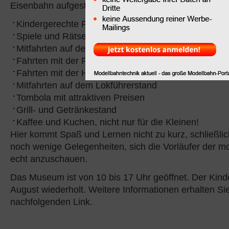
Eisenbahn aufgestellt:
Kindergerechte Führungen durchs Museum
Spiele und Rätsel rund um die Eisenbahn
Mitfahrten auf dem „Drehscheibenkarussell"
Fahrten mit der Feldbahn auf 600mm-Gleisen
Fahrten mit der Handhebeldraisine
Mitfahrten auf dem Lokführerstand
Tombola mit attraktiven Preisen
Grill- und Getränkestand
Kaffee und Kuchen, nicht nur für die Kleinen!
Hier kommt Spaß und Lernen nicht zu kurz, schließlic
noch wenige Gelegenheiten, sich die Vorläufer der 
echt anzuschauen.
Das Museum ist von 10 bis 17 Uhr geöffnet. Der Kind
August wiederholt. Weitere Informationen erhalten Si
nachfolgenden Link.