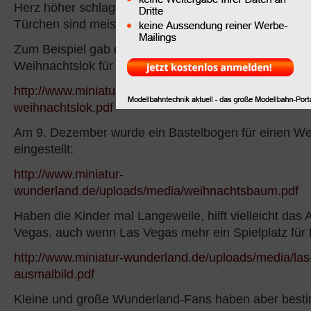
Herz höher schlagen lässt, denn hinter den
Türchen sind meist Modellbahn-Videos oder auch Ba
Zum Beispiel gab es am 2. Dezember eine Bastelbog
Weihnachtslok für Kinder:
http://www.miniatur-wunderland.de/uploads/media/ba
weihnachtslok.pdf
Am 9. Dezember wurde ein Bastelbogen für einen W
eingestellt:
http://www.miniatur-
wunderland.de/uploads/media/weihnachtsbaum.pdf
Haben die Kinder mal Langeweile, hilft vielleicht das
Vegas, auch wenn Las Vegas mehr ein Spielplatz für
http://www.miniatur-wunderland.de/uploads/media/las
ausmalbild.pdf
Kleine und große Wunderland-Fans haben aber best