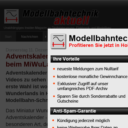
Start
Nachrichten
Tipps
Newsletter
Archiv Magazin
Anlag
umfrage-viessmann-multiprotokoll-lichtdecoder
Donnerstag 11. Dezember 2008
Adventskalender mit Modellbahn-Sc
beim MiWuLa
Adventskalender gibt es derzeit bei vielen Webseit
Videos zu sehen oder etwas zu gewinnen, doch f
erste Wahl ist wohl dieser Adventskalender des Mi
Wunderlands in Hamburg (MiWuLa) mit Bastelbö
Modellbahn-Schnäppchen
Das Miniatur Wunderland hat einen
Adventskalender - und zwar einen der
besonderen Art, der uns Modellbahner das