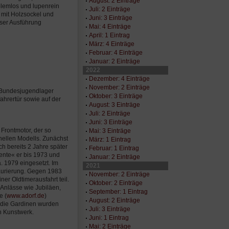
August: 2 Einträge
oblemlos und lupenrein
Juli: 2 Einträge
 mit Holzsockel und
Juni: 3 Einträge
eser Ausführung
Mai: 4 Einträge
April: 1 Eintrag
März: 4 Einträge
Februar: 4 Einträge
Januar: 2 Einträge
2022
Dezember: 4 Einträge
November: 2 Einträge
 Bundesjugendlager
Oktober: 3 Einträge
ahrertür sowie auf der
August: 3 Einträge
Juli: 2 Einträge
Juni: 3 Einträge
Frontmotor, der so
Mai: 3 Einträge
nellen Modells. Zunächst
März: 1 Eintrag
h bereits 2 Jahre später
Februar: 1 Eintrag
ente« er bis 1973 und
Januar: 2 Einträge
. 1979 eingesetzt. Im
2021
aurierung. Gegen 1983
November: 2 Einträge
ner Oldtimerausfahrt teil.
Oktober: 2 Einträge
 Anlässe wie Jubiläen,
September: 1 Eintrag
e (
www.adorf.de
)
August: 2 Einträge
t die Gardinen wurden
Juli: 3 Einträge
n Kunstwerk.
Juni: 1 Eintrag
Mai: 2 Einträge