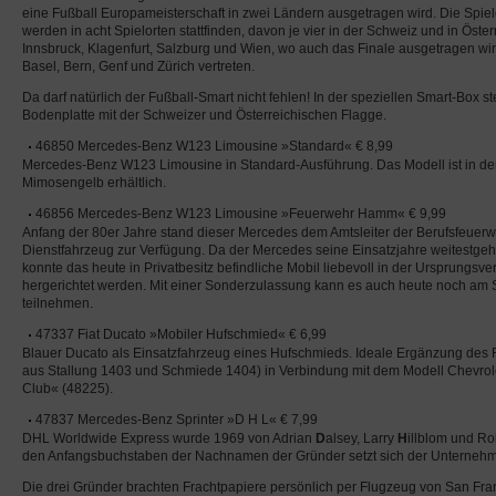
eine Fußball Europameisterschaft in zwei Ländern ausgetragen wird. Die Spie
werden in acht Spielorten stattfinden, davon je vier in der Schweiz und in Öster
Innsbruck, Klagenfurt, Salzburg und Wien, wo auch das Finale ausgetragen wir
Basel, Bern, Genf und Zürich vertreten.
Da darf natürlich der Fußball-Smart nicht fehlen! In der speziellen Smart-Box st
Bodenplatte mit der Schweizer und Österreichischen Flagge.
46850 Mercedes-Benz W123 Limousine »Standard« € 8,99
Mercedes-Benz W123 Limousine in Standard-Ausführung. Das Modell ist in de
Mimosengelb erhältlich.
46856 Mercedes-Benz W123 Limousine »Feuerwehr Hamm« € 9,99
Anfang der 80er Jahre stand dieser Mercedes dem Amtsleiter der Berufsfeuer
Dienstfahrzeug zur Verfügung. Da der Mercedes seine Einsatzjahre weitestgeh
konnte das heute in Privatbesitz befindliche Mobil liebevoll in der Ursprungsver
hergerichtet werden. Mit einer Sonderzulassung kann es auch heute noch am 
teilnehmen.
47337 Fiat Ducato »Mobiler Hufschmied« € 6,99
Blauer Ducato als Einsatzfahrzeug eines Hufschmieds. Ideale Ergänzung des 
aus Stallung 1403 und Schmiede 1404) in Verbindung mit dem Modell Chevrol
Club« (48225).
47837 Mercedes-Benz Sprinter »D H L« € 7,99
DHL Worldwide Express wurde 1969 von Adrian
D
alsey, Larry
H
illblom und R
den Anfangsbuchstaben der Nachnamen der Gründer setzt sich der Untern
Die drei Gründer brachten Frachtpapiere persönlich per Flugzeug von San Fra