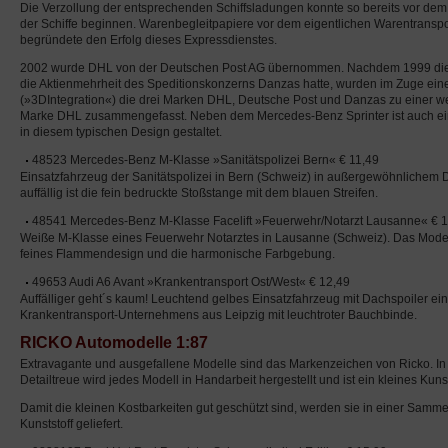
Die Verzollung der entsprechenden Schiffsladungen konnte so bereits vor dem 
der Schiffe beginnen. Warenbegleitpapiere vor dem eigentlichen Warentransp
begründete den Erfolg dieses Expressdienstes.
2002 wurde DHL von der Deutschen Post AG übernommen. Nachdem 1999 die 
die Aktienmehrheit des Speditionskonzerns Danzas hatte, wurden im Zuge ei
(»3DIntegration«) die drei Marken DHL, Deutsche Post und Danzas zu einer we
Marke DHL zusammengefasst. Neben dem Mercedes-Benz Sprinter ist auch ei
in diesem typischen Design gestaltet.
48523 Mercedes-Benz M-Klasse »Sanitätspolizei Bern« € 11,49
Einsatzfahrzeug der Sanitätspolizei in Bern (Schweiz) in außergewöhnlichem
auffällig ist die fein bedruckte Stoßstange mit dem blauen Streifen.
48541 Mercedes-Benz M-Klasse Facelift »Feuerwehr/Notarzt Lausanne« € 1
Weiße M-Klasse eines Feuerwehr Notarztes in Lausanne (Schweiz). Das Modell 
feines Flammendesign und die harmonische Farbgebung.
49653 Audi A6 Avant »Krankentransport Ost/West« € 12,49
Auffälliger geht´s kaum! Leuchtend gelbes Einsatzfahrzeug mit Dachspoiler ein
Krankentransport-Unternehmens aus Leipzig mit leuchtroter Bauchbinde.
RICKO Automodelle 1:87
Extravagante und ausgefallene Modelle sind das Markenzeichen von Ricko. In 
Detailtreue wird jedes Modell in Handarbeit hergestellt und ist ein kleines Ku
Damit die kleinen Kostbarkeiten gut geschützt sind, werden sie in einer Samm
Kunststoff geliefert.