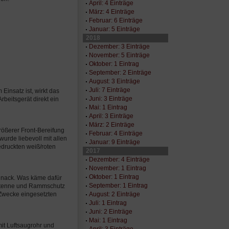
April: 4 Einträge
März: 4 Einträge
Februar: 6 Einträge
Januar: 5 Einträge
2018
Dezember: 3 Einträge
November: 5 Einträge
Oktober: 1 Eintrag
September: 2 Einträge
August: 3 Einträge
Juli: 7 Einträge
Einsatz ist, wirkt das
Juni: 3 Einträge
beitsgerät direkt ein
Mai: 1 Eintrag
April: 3 Einträge
März: 2 Einträge
rößerer Front-Bereifung
Februar: 4 Einträge
wurde liebevoll mit allen
Januar: 9 Einträge
edruckten weiß/roten
2017
Dezember: 4 Einträge
November: 1 Eintrag
Oktober: 1 Eintrag
chnack. Was käme dafür
September: 1 Eintrag
antenne und Rammschutz
August: 2 Einträge
e Zwecke eingesetzten
Juli: 1 Eintrag
Juni: 2 Einträge
Mai: 1 Eintrag
t Luftsaugrohr und
April: 3 Einträge