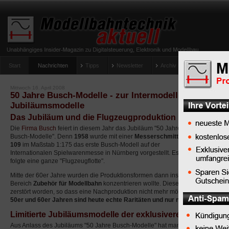
Start
Nachrichten
Tipps
Newsletter
Archiv Magazin
Anlag
umfrage-viessmann-multiprotokoll-lichtdecoder
Mittwoch 16. April 2008
50 Jahre Busch-Modelle - zur Intermodellbau gibt es d
Jubiläumsmodelle
Das Jubiläum und die Flugzeugproduktion
Die
Firma Busch
feiert in diesem Jahr das Jubiläum "50 Jahre
Busch-Modelle". Denn
1958
wurde mit einer
Messerschmitt Me
109
im Maßstab 1:175 das erste Busch-Modell auf der
Internationalen Spielwarenmesse in Nürnberg vorgestellt. Es
folgte eine ganze "Flugzeugflotte".
Mitte der 60er Jahre wurden die Produktionsformen dann ins Ausland verkauft,
Bereich
Zubehör für Modellbahn
konzentrieren wollte. Diese Formen sind spä
zerstört worden, so dass eine Nachproduktion nicht mehr möglich ist.
Busch-Fl
50er und 60er Jahren sind heute echte Raritäten und nur noch ganz schwer
Limitierte Jubiläumsmodelle der exklusiveren Art
Aus Anlass des Jubiläums "50 Jahre Busch-Modelle" hat man sich entschlossen