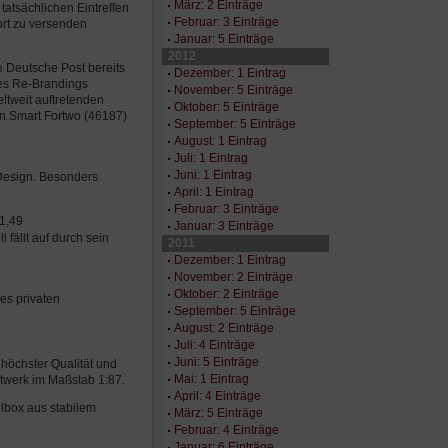
März: 2 Einträge
tatsächlichen Eintreffen
Februar: 3 Einträge
ort zu versenden
Januar: 5 Einträge
2012
Deutsche Post bereits
Dezember: 1 Eintrag
nes Re-Brandings
November: 5 Einträge
ltweit auftretenden
Oktober: 5 Einträge
n Smart Fortwo (46187)
September: 5 Einträge
August: 1 Eintrag
Juli: 1 Eintrag
Juni: 1 Eintrag
 Design. Besonders
April: 1 Eintrag
Februar: 3 Einträge
1,49
Januar: 3 Einträge
fällt auf durch sein
2011
Dezember: 1 Eintrag
November: 2 Einträge
Oktober: 2 Einträge
es privaten
September: 5 Einträge
August: 2 Einträge
Juli: 4 Einträge
Juni: 5 Einträge
höchster Qualität und
Mai: 1 Eintrag
nstwerk im Maßstab 1:87.
April: 4 Einträge
elbox aus stabilem
März: 5 Einträge
Februar: 4 Einträge
Januar: 6 Einträge