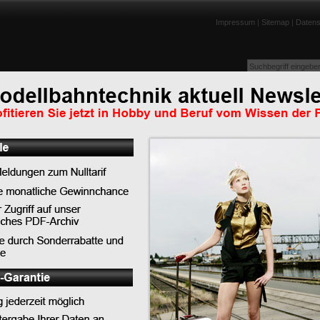
Impressum
|
Sitemap
|
Datens
enportraits
Lexikon
Tests
Links
Downloads
Humor
Abonnieren Sie jetzt unseren RSS-Feed u
ie ersten
verpassen Sie keine Nachricht mehr!
Anleitung für den Internet Explorer 7
Anleitung für Firefox 2.0
Nachrichten Archiv:
2026
Juli: 1 Eintrag
 da man sich auf den
Juni: 2 Einträge
ter bei einem Großbrand
April: 4 Einträge
ugzeugmodelle aus den
März: 4 Einträge
 zu finden
.
Januar: 3 Einträge
2025
Dezember: 2 Einträge
, das erste Busch-