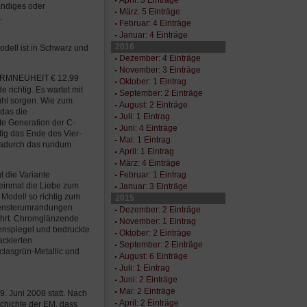
andiges oder
März: 5 Einträge
.
Februar: 4 Einträge
Januar: 4 Einträge
2016
dell ist in Schwarz und
Dezember: 4 Einträge
November: 3 Einträge
FORMNEUHEIT € 12,99
Oktober: 1 Eintrag
richtig. Es wartet mit
September: 2 Einträge
ühl sorgen. Wie zum
August: 2 Einträge
 das die
Juli: 1 Eintrag
te Generation der C-
Juni: 4 Einträge
tig das Ende des Vier-
Mai: 1 Eintrag
 dadurch das rundum
April: 1 Eintrag
März: 4 Einträge
Februar: 1 Eintrag
 die Variante
 einmal die Liebe zum
Januar: 3 Einträge
 Modell so richtig zum
2015
 Fensterumrandungen
Dezember: 2 Einträge
ührt. Chromglänzende
November: 1 Eintrag
enspiegel und bedruckte
Oktober: 2 Einträge
ackierten
September: 2 Einträge
iclasgrün-Metallic und
August: 6 Einträge
Juli: 1 Eintrag
Juni: 2 Einträge
Mai: 2 Einträge
9. Juni 2008 statt. Nach
April: 2 Einträge
schichte der EM, dass