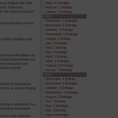
März: 4 Einträge
le zur Fußball EM 2008
Februar: 1 Eintrag
reich. Österreich:
d. Die Schweiz ist durch
Januar: 2 Einträge
2014
Dezember: 3 Einträge
eht das Modell auf einer
November: 5 Einträge
Oktober: 2 Einträge
September: 2 Einträge
August: 1 Eintrag
n Farben Surfblau und
Juli: 2 Einträge
Juni: 1 Eintrag
Mai: 4 Einträge
wehr Hamm/Westfalen als
April: 1 Eintrag
end gut überstanden hat,
März: 3 Einträge
sion restauriert und
Februar: 6 Einträge
Straßenverkehr
Januar: 7 Einträge
2013
Dezember: 1 Eintrag
November: 5 Einträge
Reiterhofs (bestehend
Oktober: 2 Einträge
et Pick-up »Horse Riding
September: 3 Einträge
August: 2 Einträge
Juli: 1 Eintrag
obert
L
ynn gegründet. Aus
Juni: 3 Einträge
ehmensname zusammen.
Mai: 1 Eintrag
April: 4 Einträge
ncisco nach Honolulu.