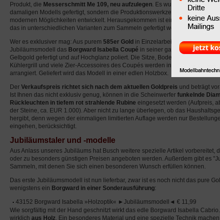
Produkt, die
Messerschmitt Me 109, neu aufzulegen
. Es wurde allerdings kei
damaligen Modells gefertigt, sondern die Produktionswerkzeuge komplett neu 
modernen Möglichkeiten entwickelt. Herausgekommen ist ein
detailliertes Mo
das in unterschiedlichen Varianten zum Sammeln gefertigt werden wird.
Wer es exklusiver mag: Aus purem
585er Gold
in Einzelarbeit hergestellt strahl
Jubiläumsmodell das
Borgward Isabella Coupé
in seiner ganzen Pracht. Die 
Gelbgold gefertigt und auf Hochglanz poliert. Die Sitze, Bodenplatte, Stoßstan
Kühlergrill und viele Zier-Accessoires des Coupés werden in Weißgold als auff
arrangiert. Geliefert wird das Modell in einer edlen Holzbox.
Der
Verkaufspreis richtet sich nach dem aktuellen Goldpreis
und beträgt vor
Ist Ihnen das nicht exklusiv genug, können in die Scheinwerfer
funkelnde Dia
Rückleuchten in tiefem rot strahlende Rubine
eingesetzt werden (Aufpreis, 
der Steine, ca. EUR 1.000). Aber nicht zu lange überlegen, ob das Haushaltsge
hergibt, denn wegen der einmaligen limitierten Auflage werden nur Bestellunge
eingehen, berücksichtigt.
Jubiläumstaler und -modelle
Aus Anlass unseres Jubiläums hat Busch weitere spezielle Artikel vorbereitet, di
oder zu besonders günstigen Preisen angeboten werden. Außerdem gibt es "J
Sammeln, mit denen Sie sich einen besonderen Wunsch erfüllen können.
Das erste Jubiläumsmodell ist nun lieferbar, zwar ist es noch nicht das pure G
wenigstens ein
Borgward in einer Sonderausführung
:
43152 Borgward Isabella »Holzoptik« ►Jubiläumsmodell◄ € 11,99
Wie sorgfältig mit der Hand geschnitzt wirkt das edle Borgward Isabella Cabrio. 
wirklich
aus Holz
. Ein besonderes Material und eine spezielle Technik machen