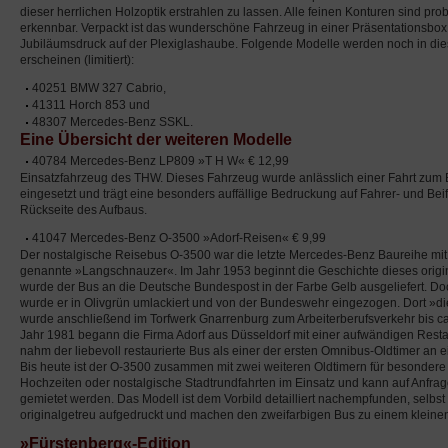
dieser herrlichen Holzoptik erstrahlen zu lassen. Alle feinen Konturen sind pr
erkennbar. Verpackt ist das wunderschöne Fahrzeug in einer Präsentationsbox
Jubiläumsdruck auf der Plexiglashaube. Folgende Modelle werden noch in di
erscheinen (limitiert):
40251 BMW 327 Cabrio,
41311 Horch 853 und
48307 Mercedes-Benz SSKL.
Eine Übersicht der weiteren Modelle
40784 Mercedes-Benz LP809 »T H W« € 12,99
Einsatzfahrzeug des THW. Dieses Fahrzeug wurde anlässlich einer Fahrt zum
eingesetzt und trägt eine besonders auffällige Bedruckung auf Fahrer- und Beif
Rückseite des Aufbaus.
41047 Mercedes-Benz O-3500 »Adorf-Reisen« € 9,99
Der nostalgische Reisebus O-3500 war die letzte Mercedes-Benz Baureihe mit 
genannte »Langschnauzer«. Im Jahr 1953 beginnt die Geschichte dieses origi
wurde der Bus an die Deutsche Bundespost in der Farbe Gelb ausgeliefert. Doc
wurde er in Olivgrün umlackiert und von der Bundeswehr eingezogen. Dort »di
wurde anschließend im Torfwerk Gnarrenburg zum Arbeiterberufsverkehr bis ca
Jahr 1981 begann die Firma Adorf aus Düsseldorf mit einer aufwändigen Rest
nahm der liebevoll restaurierte Bus als einer der ersten Omnibus-Oldtimer an ei
Bis heute ist der O-3500 zusammen mit zwei weiteren Oldtimern für besondere
Hochzeiten oder nostalgische Stadtrundfahrten im Einsatz und kann auf Anfrag
gemietet werden. Das Modell ist dem Vorbild detailliert nachempfunden, selbs
originalgetreu aufgedruckt und machen den zweifarbigen Bus zu einem kleine
»Fürstenberg«-Edition