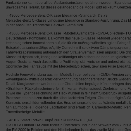
Funkantenne kann überall bei Auslandseinsätzen gefahren werden. Egal ob s
unwegsames Terrain, für dieses geländegängige Modell gibt es kaum Grenzen
43600 Mercedes-Benz C-Klasse Elegance »Standard« € 8,79
Mercedes-Benz C-Klasse Limousine Elegance in Standard-Ausführung. Das Mo
in der absoluten Trendfarbe Calcitweiß erhältlich.
43660 Mercedes-Benz C-Klasse T-Modell Avantgarde »CMD-Collection« 
Deutschland - Kombiland. Da kommt das neue C-Klasse T-Modell wieder gerade 
technologischen Innovationen auf, die für ein außergewöhnlich agiles Fahrgef
Beispiel das serienmäßige »Agility Control« mit selektivem Dämpfungssystem,
Fahrwerksabstimmung automatisch den Straßenverhältnissen anpasst. Die drit
Klasse ist dynamisch, kantig und keilförmiger als bisher und bedeutet gleichzei
Augen-Gesichts. Auch das seitliche Profil zeigt sich weicher und unterstreicht
Sportliche des Fahrzeugs mit der Mercedestypischen, gewissen Prise Eleganz.
Höchste Formvollendung auch im Modell. In der beliebten »CMD«-Version zeigt
»Avantgarde« mittels geschickter Anbringung besonders feiner Drucke wieder
Detail. Klarglasscheinwerfer und der Chromfolien beprägte Kühler bringen das
»Strahlen«. Rückfahrscheinwerfer, Blinker am Außenspiegel, Zierleisten und
sowie die Typenbezeichnung am Heck wurden in feinstem Silberdruck ausgef
Bremsscheiben blitzen durch die silber lackierten Felgen. Chrombeprägte Auß
Kennzeichenschilder vollenden das Erscheinungsbild der aufwändig metallic l
Miniaturmodelle. Folgende Lackfarben sind erhältlich: Carneolrot-Metallic, Per
Travertinebeige-Metallic.
46102 Smart Fortwo Coupé 2007 »Fußball« € 11,49
Die UEFA Fußball EM 2008 findet in Österreich und in der Schweiz vom 7. bis 2
der EM 2000 in Belgien und den Niederlanden ist es das zweite Mal in der Ge