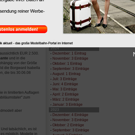
November: 1 Eintrag
n "Replikat" des
Oktober: 2 Einträge
mit den heutigen,
September: 3 Einträge
dell im Maßstab 1:87
,
August: 4 Einträge
Juni: 3 Einträge
t als weiteres
Mai: 2 Einträge
Karosserie wird aus
April: 3 Einträge
gen, Scheinwerfer,
März: 1 Eintrag
ällige Kontrastpunkte
Januar: 2 Einträge
2024
Dezember: 1 Eintrag
aussichtlich EUR 2.500.
mante
und in die
November: 3 Einträge
abhängig von der Größe
Oktober: 1 Eintrag
ld die Borgward Isabella
September: 3 Einträge
n, die bis 30.06.08
August: 1 Eintrag
Juli: 3 Einträge
Juni: 4 Einträge
Mai: 3 Einträge
e in limitierten Auflagen
April: 2 Einträge
ubiläumstaler" zum
März: 2 Einträge
Januar: 3 Einträge
2023
oldmodell aber
Dezember: 4 Einträge
November: 3 Einträge
Oktober: 2 Einträge
Und tatsächlich, es ist
September: 3 Einträge
 es möglich, Modelle in