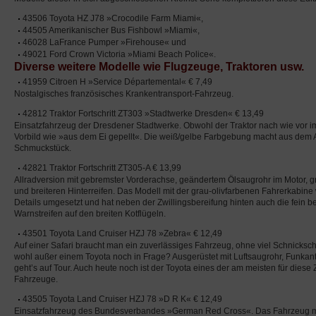
43506 Toyota HZ J78 »Crocodile Farm Miami«,
44505 Amerikanischer Bus Fishbowl »Miami«,
46028 LaFrance Pumper »Firehouse« und
49021 Ford Crown Victoria »Miami Beach Police«.
Diverse weitere Modelle wie Flugzeuge, Traktoren usw.
41959 Citroen H »Service Départemental« € 7,49
Nostalgisches französisches Krankentransport-Fahrzeug.
42812 Traktor Fortschritt ZT303 »Stadtwerke Dresden« € 13,49
Einsatzfahrzeug der Dresdener Stadtwerke. Obwohl der Traktor nach wie vor im 
Vorbild wie »aus dem Ei gepellt«. Die weiß/gelbe Farbgebung macht aus dem Ar
Schmuckstück.
42821 Traktor Fortschritt ZT305-A € 13,99
Allradversion mit gebremster Vorderachse, geändertem Ölsaugrohr im Motor, g
und breiteren Hinterreifen. Das Modell mit der grau-olivfarbenen Fahrerkabine 
Details umgesetzt und hat neben der Zwillingsbereifung hinten auch die fein b
Warnstreifen auf den breiten Kotflügeln.
43501 Toyota Land Cruiser HZJ 78 »Zebra« € 12,49
Auf einer Safari braucht man ein zuverlässiges Fahrzeug, ohne viel Schnicks
wohl außer einem Toyota noch in Frage? Ausgerüstet mit Luftsaugrohr, Funk
geht’s auf Tour. Auch heute noch ist der Toyota eines der am meisten für dies
Fahrzeuge.
43505 Toyota Land Cruiser HZJ 78 »D R K« € 12,49
Einsatzfahrzeug des Bundesverbandes »German Red Cross«. Das Fahrzeug mi