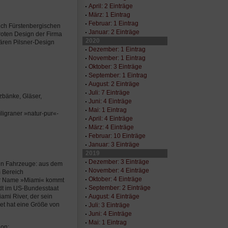
April: 2 Einträge
März: 1 Eintrag
Februar: 1 Eintrag
lich Fürstenbergischen
Januar: 2 Einträge
roten Design der Firma
2020
ären Pilsner-Design
Dezember: 1 Eintrag
November: 1 Eintrag
Oktober: 3 Einträge
September: 1 Eintrag
August: 2 Einträge
Juli: 7 Einträge
zbänke, Gläser,
Juni: 4 Einträge
Mai: 1 Eintrag
ligraner »natur-pur«-
April: 4 Einträge
März: 4 Einträge
Februar: 10 Einträge
Januar: 3 Einträge
2019
Dezember: 3 Einträge
en Fahrzeuge: aus dem
November: 4 Einträge
 Bereich
Oktober: 4 Einträge
Der Name »Miami« kommt
September: 2 Einträge
adt im US-Bundesstaat
August: 4 Einträge
ami River, der sein
iet hat eine Größe von
Juli: 3 Einträge
Juni: 4 Einträge
Mai: 1 Eintrag
ion: