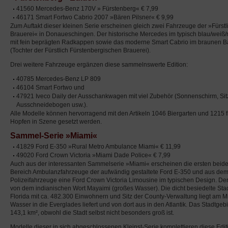
41560 Mercedes-Benz 170V » Fürstenberg« € 7,99
46171 Smart Fortwo Cabrio 2007 »Bären Pilsner« € 9,99
Zum Auftakt dieser kleinen Serie erscheinen gleich zwei Fahrzeuge der »Fürst
Brauerei« in Donaueschingen. Der historische Mercedes im typisch blau/weiß/
mit fein beprägten Radkappen sowie das moderne Smart Cabrio im braunen B
(Tochter der Fürstlich Fürstenbergischen Brauerei).
Drei weitere Fahrzeuge ergänzen diese sammelnswerte Edition:
40785 Mercedes-Benz LP 809
46104 Smart Fortwo und
47921 Iveco Daily der Ausschankwagen mit viel Zubehör (Sonnenschirm, Sit
Ausschneidebogen usw.).
Alle Modelle können hervorragend mit den Artikeln 1046 Biergarten und 1215 fi
Hopfen in Szene gesetzt werden.
Sammel-Serie »Miami«
41829 Ford E-350 »Rural Metro Ambulance Miami« € 11,99
49020 Ford Crown Victoria »Miami Dade Police« € 7,99
Auch aus der interessanten Sammelserie »Miami« erscheinen die ersten beid
Bereich Ambulanzfahrzeuge der aufwändig gestaltete Ford E-350 und aus dem
Polizeifahrzeuge eine Ford Crown Victoria Limousine im typischen Design. 
von dem indianischen Wort Mayaimi (großes Wasser). Die dicht besiedelte St
Florida mit ca. 482.300 Einwohnern und Sitz der County-Verwaltung liegt am Mi
Wasser in die Everglades liefert und von dort aus in den Atlantik. Das Stadtgeb
143,1 km², obwohl die Stadt selbst nicht besonders groß ist.
Modelle dieser in sich abgeschlossenen Kleinst-Serie komplettieren diese Edit