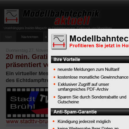
Start
Nachrichten
Tipps
Newsletter
Archiv Magazin
Anlag
umfrage-viessmann-multiprotokoll-lichtdecoder
Donnerstag 27. November 2008
20 min. Gratisfilm über die IMA in Köl
präsentiert von StadtTV BRÜHL
Ein virtueller Messerundgang über die IMA in Köln
des Echtdampftreffens
Nicht jeder hat
Gelegenheit
und
Möglichkeit, an
einer tollen Messe wie d
teilzunehmen. Machts nic