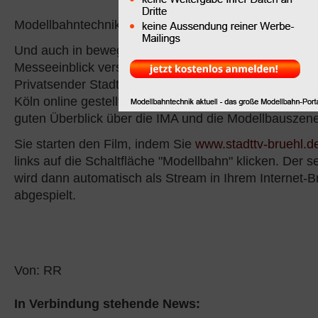
Ausgabe Dezember 200
Modellbahntechnik aktuell finden Sie ein Messe-Speci
Und auch in bewegten Bildern können Sie sich einen t
Messeeinblick verschaffen, denn dankenswerterweise
Privatsender StadtTV BRÜHL einen Film über die Mo
Köln online gestellt. Dieser ca. 20 Minuten lange Film
guten Überblick über die IMA und die Modellbauszene
Sie starten den Film, indem Sie
www.stadttv-bruehl.d
links auf die Schaltfläche "Modellbahn" klicken. Der 
wird dann automatisch als Stream in Ihrem Internet-
abgespielt.
Von: RR
In Verbindung stehende News: