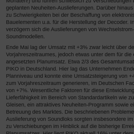
Monaten!) und führen schließlich zu Verschiebungen 
geplanten Neuheiten-Auslieferungen. Darüber hinaus
zu Schwierigkeiten bei der Beschaffung von elektron
Bauelementen u.a. für die Herstellung der Decoder. 
verzögern sich die Auslieferungen von Wechselstrom
Soundmodellen.
Ende Mai lag der Umsatz mit +3% zwar leicht über d
Vorjahreszeitraumes, jedoch etwas unter dem für die
angesetzten Planumsatz. Etwa 2/3 des Gesamtumsatz
PIKO in Deutschland. Hier lag das Unternehmen End
Planniveau und konnte eine Umsatzsteigerung von +
zum Vorjahreszeitraum generieren, im Deutschen Fa
von +7%. Wesentliche Faktoren für diese Entwicklung
Lieferfähigkeit im Bereich von Standardartikeln wie z
Gleisen, ein attraktives Neuheiten-Programm sowie ei
Betreuung des Marktes. Die beschriebenen Probleme
Auslieferung von Soundloks sorgten insbesondere im
zu Verschiebungen im Hinblick auf die bisherige Erre
Planumsatzes. Hier liegt PIKO aktuell 16% unter dem