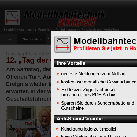
Start
Nachrichten
Tipps
Newsletter
Archiv Magazin
Anlag
umfrage-viessmann-multiprotokoll-lichtdecoder
Dienstag 14. Juni 2022
12. „Tag der Offenen Tür“ bei PIKO 
Am Samstag, den 18. Juni 2022, feiert PIKO den 1
Offenen Tür“. Auch in diesem Jahr werden zu di
Ereignis wieder tausende Gäste am Firmensitz in
erwartet. In der Woche vor dem „Tag der Offenen 
Geschäftsführer Dr. René F. Wilfer zur Pressekonf
Neben den
Informationen
zum