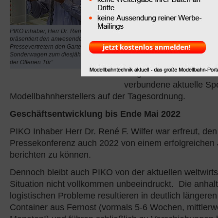
bevorstehenden „Tag de
erhielten die anwesend
Medienvertreter auch In
PIKO Inhaber, Herr Dr. René F. Wilfer,
Geschäftsentwicklung b
präsentiert den anwesenden
Pressevertretern den Gartenbahn-
ersten 5 Monaten des J
Sonderwagen zum diesjährigen „Tag
Darüber hinaus standen
der Offenen Tür“
Wagen zur Ukraine-Hilfe
verbundene aktuelle Sp
Modellbahnherstellers auf der Tagesordnung.
Geschäftsentwicklung bis Ende Mai 2022
PIKO Inhaber Herr Dr. René F. Wilfer war erfreut, de
Pressekonferenz auch 2022 von einem erfolgreichen 
berichten zu können.
Dennoch bleibt auch PIKO von der aktuellen weltwirts
Situation nicht vollkommen unbeeindruckt. Die anhal
logistischen Probleme resultieren in deutlich längeren
Container aus Fernost (vormals 5-6 Wochen, mittlerwe