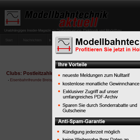
Start
Nachrichten
Tipps
Newsletter
Archiv Magazin
Anlag
umfrage-viessmann-multiprotokoll-lichtdecoder
Clubs: Postleitzahlenbereich 7....
Eisenbahnfreunde Breisgau e.V.
, Lorettostr. 24a, 79100 Freiburg