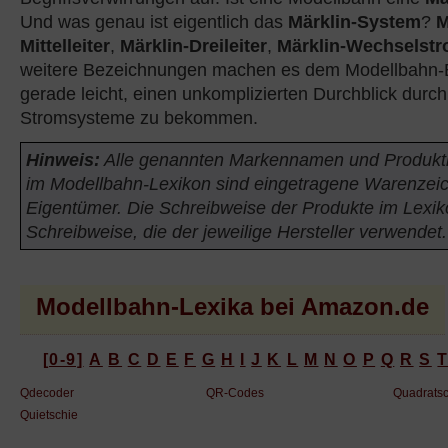
Und was genau ist eigentlich das
Märklin-System
?
M
Mittelleiter
,
Märklin-Dreileiter
,
Märklin-Wechselst
weitere Bezeichnungen machen es dem Modellbahn-Ei
gerade leicht, einen unkomplizierten Durchblick durch
Stromsysteme zu bekommen.
Hinweis:
Alle genannten Markennamen und Produk
im Modellbahn-Lexikon sind eingetragene Warenzeic
Eigentümer. Die Schreibweise der Produkte im Lexiko
Schreibweise, die der jeweilige Hersteller verwendet.
Modellbahn-Lexika bei Amazon.de
[0-9]
A
B
C
D
E
F
G
H
I
J
K
L
M
N
O
P
Q
R
S
Qdecoder
QR-Codes
Quadrats
Quietschie