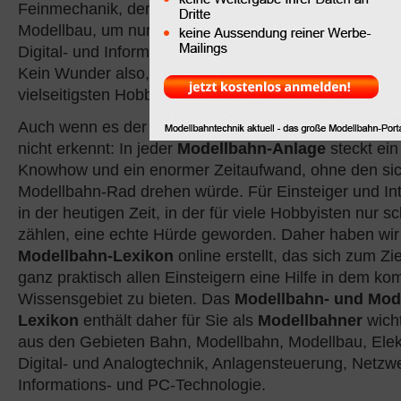
Feinmechanik, der Werkstoffkunde und dem professio
Modellbau, um nur einige wenige aufzuzählen. Nicht 
Digital- und Informationstechnik, die immer größere
Kein Wunder also, dass die
Modellbahn
vielfach auc
vielseitigsten Hobbys überhaupt angesehen wird.
Auch wenn es der unvoreingenommene und unkundig
nicht erkennt: In jeder
Modellbahn-Anlage
steckt ei
Knowhow und ein enormer Zeitaufwand, ohne den sic
Modellbahn-Rad drehen würde. Für Einsteiger und Inte
in der heutigen Zeit, in der für viele Hobbyisten nur s
zählen, eine echte Hürde geworden. Daher haben wir
Modellbahn-Lexikon
online erstellt, das sich zum Zie
ganz praktisch allen Einsteigern eine Hilfe in dem k
Wissensgebiet zu bieten. Das
Modellbahn- und Mod
Lexikon
enthält daher für Sie als
Modellbahner
wicht
aus den Gebieten Bahn, Modellbahn, Modellbau, Elektr
Digital- und Analogtechnik, Anlagensteuerung, Netzwe
Informations- und PC-Technologie.