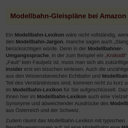
Modellbahn-Gleispläne bei Amazon
Ein
Modellbahn-Lexikon
wäre nicht vollständig, wen
den
Modellbahn-Jargon
, manche sagen auch „Slang
berücksichtigen würde. Denn in der
Modellbahner-
Umgangssprache
, in der zum Beispiel ein „
Krokodil
“
„Fauli“ kein Faulpelz ist, muss man sich als zukünftig
Insider
erst ein bisschen einlesen. Auch die unzähli
aus den Wissensbereichen Echtbahn und
Modellbah
Teil des Verständnisses sind, kommen nicht zu kurz 
im
Modellbahn-Lexikon
für Sie aufgeschlüsselt. Da
Ihnen hier im
Modellbahn-Lexikon
auch eine Vielza
Synonyme und abweichender Ausdrücke des
Modell
aus Österreich und der Schweiz.
Zudem räumt das Modellbahn-Lexikon mit typischen
Begriffsverwirrungen auf: Ist eine Modellbahn eine
Mä