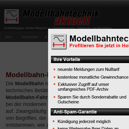
Start
Nachrichten
Tipps
Newsletter
Archiv Magazin
Anlag
umfrage-viessmann-multiprotokoll-lichtdecoder
Modellbahn-Lexikon online 2026
Die
Modellbahn
ist schon rein historisch betrachtet e
technisches Betätigungsfeld. Das beginnt bei den Ant
Modellbahn-Fahrzeuge
, geht über die
Modellbahn-E
bei der modernen
Modellbahn
bei Digitaldecodern no
auf. Zwangsläufig begegnet daher jeder
Modellbahn
von Begriffen, die aus ganz unterschiedlichen Wisse
entstammen, wie zum Beispiel der Elektrik, der Elektr