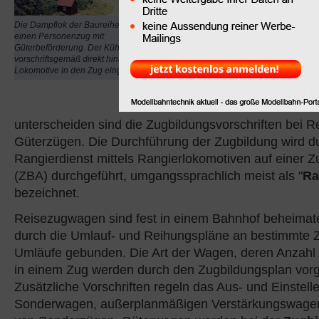
Zusammenstellung von 
Güterwagen zu einem Z
Die Dampflok der Baureihe 64 zieht
einen Personenzug mit
für die Zugbildung ist i
Güterbeförderung. Der Kühlwagen ist
Fahrdienstvorschrift (FV
vorschriftsgemäß direkt hinter der
Lokomotive in den Zug eingestellt.
anderem die für den Zug
Länge und Achsenanzahl
Grundsätzlich für die
Zu
unterscheiden sind die Zugbildungsvorschriften bei R
Güterzügen. Die Durchführung der Zugbildung wird d
Rangierdienst mittels Rangierlokomotiven auf einer 
(ZBA) durchgeführt, umgangssprachlich meist als "
Ra
bezeichnet.
Reisezugwagen sind fest in einem Bahnhof beheimat
durch die Umlauf- und Reihungspläne an bestimmte 
Umläufe gebunden. Die Art der Wagen, deren Anzahl
in einem Zug werden durch den Zugbildungsplan vor
Zusätzliche Vorschriften regeln das Aus- und Einstell
Sonderwagen, außerplanmäßigen Verstärkungswagen