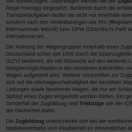
von Sonderzügen. Güterwagen werden bei der
Zugb
Regel freizügig eingesetzt. Bestimmt durch die anfal
Transportaufgaben laufen sie nicht nur innerhalb ein
sondern nach den Vereinbarungen wie RIV (
R
egolam
I
nternazionale
V
eicoli) bzw. OPW (Obschtschi Park
international um.
Die Reihung der Wagengruppen innerhalb eines Zuges
Deutschland schon seit 1926 durch die Güterzugbildu
(GZV) bestimmt, die mit Rücksicht auf den weiteren L
Rangiermöglichkeiten in den einzelnen Bahnhöfen und
Wagen aufgestellt wird. Weitere Vorschriften zur Zug
sich auf die Höchstgeschwindigkeit der einzelnen W
Ladungen sowie bestimmte Wagen, die nur am Schlus
Spitze) eines Zuges eingestellt werden dürfen. Ein ge
Sonderfall der Zugbildung sind
Triebzüge
wie der IC
der Deutschen Bahn.
Die
Zugbildung
unterscheidet sich bei der vorbildorie
Modelleisenbahn vom Realbetrieb im Wesentlichen d