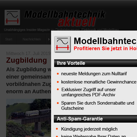
Start
Nachrichten
Tipps
Newsletter
Archiv Magazin
Anlag
umfrage-viessmann-multiprotokoll-lichtdecoder
Mittwoch 17. Juli 2019
Zugbildung
Als Zugbildung wird die Zusammenstellung von 
einer gemeinsamen Transporteinheit bezeichnet. M
vorbildnahen Zugbildung gewinnt Ihr Modellbahn-
enorm an Authentizität, ohne dass zusätzliche Ko
Die
Zugbildung
bedeutet bei
der Echtbahn
wie bei der Modellbahn 