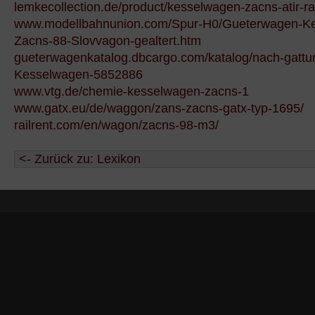
lemkecollection.de/product/kesselwagen-zacns-atir-rail
www.modellbahnunion.com/Spur-H0/Gueterwagen-K
Zacns-88-Slovvagon-gealtert.htm
gueterwagenkatalog.dbcargo.com/katalog/nach-gattu
Kesselwagen-5852886
www.vtg.de/chemie-kesselwagen-zacns-1
www.gatx.eu/de/waggon/zans-zacns-gatx-typ-1695/
railrent.com/en/wagon/zacns-98-m3/
<- Zurück zu: Lexikon