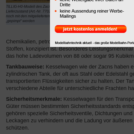
Gattung und Verwend
TILLIG-H0-Modell des Zacns im
Lieferzustand (Art.-Nr. 77029). Es kann
eine Gattungsbezeichnu
noch mit den mitgelieferten Zurüstteilen
Kesselwagen und steht 
„gepimpt“ werden
speziellen Wagen, der f
von flüssigen Gütern, i
Chemikalien, petrochemischen Produkten oder ander
Stoffen, konzipiert ist. Besonderes Leistungsmerkmal 
das hohe Ladevolumen von 88 oder sogar 95 Kubikme
Tankbauweise:
Kesselwagen wie der Zacns haben e
zylindrischen Tank, der oft aus Stahl oder Edelstahl gef
transportierten Flüssigkeiten sicher zu halten. Der Ta
verschiedene Abteile für unterschiedliche Frachten h
Sicherheitsmerkmale:
Kesselwagen für den Transpor
Güter müssen bestimmten Sicherheitsstandards ents
gehören spezielle Sicherheitsventile, Dichtungen und
Leckagen zu verhindern und die Ladung vor äußeren 
schützen.