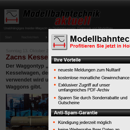
Start
Nachrichten
Tipps
Newsletter
Archiv Magazin
Anlag
umfrage-viessmann-multiprotokoll-lichtdecoder
Sonntag 13. Oktober 2024
Zacns Kesselwagen
Der Waggontyp „Zacns“ bezieht sich auf einen sp
Kesselwagen, der in der europäischen Bahntechni
verwendet wird und von dem es deshalb viele Mo
Waggons gibt.
Wichtige
Merkmale und
Details zum
Kesselwagen
Typ Zacns: