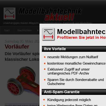
Start
Nachrichten
Tipps
Newsletter
Archiv Magazin
Anlag
umfrage-viessmann-multiprotokoll-lichtdecoder
Samstag 30. März 2024
Vorläufer
Die Vorläufer spielen eine wichtige Rolle für das 
klassischer Lokomotiven
Als
Vorläufer
werden nicht
angetriebene
Radsätze einer
Lokomotive bezeichnet. 
Laufachse ist in der Fach
ebenfalls gebräuchlich,