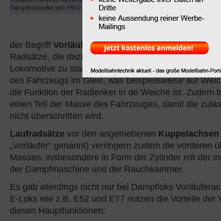
Vorläufer mit einer Achse für ein H0-
Lokomotiven von der
Ac
Dampflokmodell von PIKO
nicht von der Radsatzfol
In Bezug auf Lokomotiv
der Begriff
Vorläufer
das vordere Radpaar bzw. die v
Radsätze, die dazu dienen, die Spur zu halten und di
Lokomotive zu stabilisieren. Laufachsen übernehmen
des Fahrzeugs im Gleis, was beispielsweise auf Weich
die Funktion der Radlenker in de Weiche ist. Zudem t
einen Teil der Masse des Fahrzeuges, damit die zuläs
nicht überschritten wird.
Laufradsätze
vor den angetriebenen
Kuppelachse
„Vorläufer“ genannt) verringern zudem die vorderen
Massen, insbesondere in Form der Zylinder mit der i
der Dampfmaschine und der Rauchkammer.
Es gab allerdings nicht nur bei Dampfloks Vorläuferac
E-Loks wie z.B. E52 und E77 nutzen die Vorteile der V
diesen Hauptfunktionen: