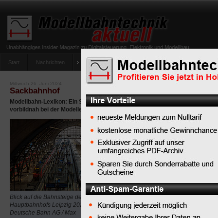
Start
Nachrichten
Tipps
Newsletter
Archiv Magazin
Anlag
umfrage-viessmann-multiprotokoll-lichtdecoder
Mittwoch 26. Juni 2024
Sackbahnhof
Modellbahn-Lexikon: Ein Sackbahnhof schafft eine spezielle Betriebssituati
vorbildnah bei der Modelleisenbahn nachbilden lässt.
Sackbahnhof
(auch
Kopfbahnhof
,
Endbahnhof,
engl. terminal station) is
dem Eisenbahnbau, sinn
Verwendung bei der Mod
Blick auf die Bahnsteige des
Hauptbahnhofs Leipzig 2021 (Bildquelle
Er bezeichnet einen Ba
Deutsche Bahn AG / Max