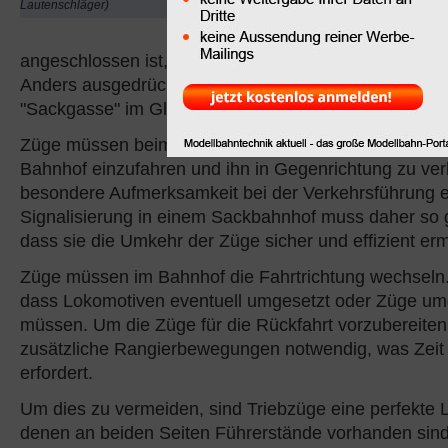
Lautenschläger)
eine Strecke in einem S
oder nur eine einzige S
angeschlossen ist, ohne dass es eine Weiterführungsm
Anders ausgedrückt ist ein Sackbahnhof eine Art betri
"Sackgasse" im Gleisnetz.
Züge müssen beim Sackbahnhof dieselben Gleise nut
Bahnhof einzufahren und ihn in Gegenrichtung zu ver
besondere Aufmerksamkeit bei der Verkehrsführung er
Signalisierung in einem Sackbahnhof muss daher so ge
dass sie die Umkehr der Züge sicher und effizient erm
Züge müssen im Bahnhof die Fahrtrichtung wechseln.
dass Lokomotiven eventuell umgesetzt oder Züge u
müssen. Um die Züge für die Rückfahrt vorzubereiten,
zusätzliche Rangierbewegungen notwendig, was Zei
erfordert.
Um dies zu vermeiden, sind Triebzüge eine perfekte 
denen an beiden Seiten Führerstände vorhanden sind