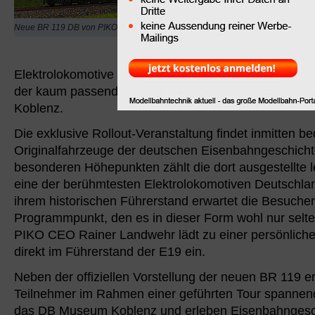
und Eisenbahnfreunde b
Dienstag, den 21. Juli 2
Neue BR 119 DB von PIKO
außergewöhnliche Gele
feiert die Premiere der
Elektrolokomotive BR 119 der Deutschen Bundesbahn
der kaum passender sein könnte – im historischen 
Koblenz.
Die exklusive Rollout-Veranstaltung findet inmitten b
Originalfahrzeuge der deutschen Eisenbahngeschichte
besonderen Höhepunkten zählt die dort ausgestellte 
eine der berühmtesten Elektrolokomotiven Deutschla
ihrem historischen Führerstand erwartet die Besucher
Programmpunkt, den es in dieser Form wohl nur selte
PIKO CEO Rainer Landwehr lädt zu einer persönliche
direkt im Führerstand der E19 ein.
Neben der offiziellen Vorstellung der neuen BR 119 er
Teilnehmer im Rahmen einer geführten Tour spannend
das DB Museum Koblenz und erleben Eisenbahngesch