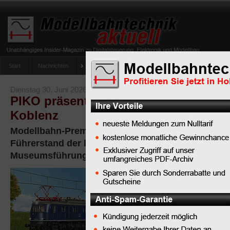
Start
Nachrichten
Tipps
Newsletter
Archiv Magazin
Anlag
umfrage-viessmann-multiprotokoll-lichtdecoder
Dienstag 30. Juni 2026
PIKO präsentiert die neue BR 119 i
Koblenz
Modellbahn-Premiere in einzigartiger Kulisse: Si
Führerstand der legendären BR119, exklusiver S
Museumsführung inklusive
Koblenz/Sonneberg. Fü