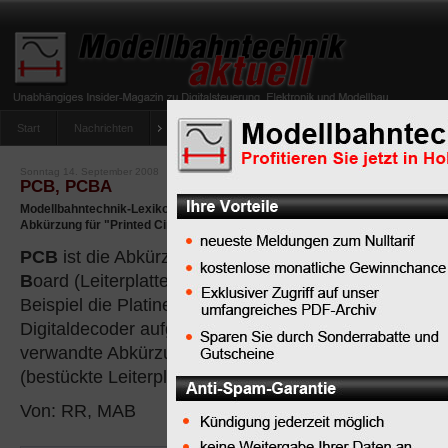
Start
Nachrichten
Tipps
Newsletter
Archiv Magazin
Anlag
umfrage-viessmann-multiprotokoll-lichtdecoder
Sonntag 14. September 2008
PCB, PCBA
Modellbahntechnik-Lexikon: PCB ist die Abkürzung für "Printed Circuit Bo
Abkürzung für "Printed Circuit Board Assembled"
PCB
ist die Abkürzung für
P
rinted
Ci
rcuit
B
oard (Leiterplatte), das sind zum
Beispiel die Platinen, auf denen auch die
Digitaldecoder aufgebaut sind. Eine
verwandte Abkürzung ist
PCBA
für
P
rinted
C
ircuit
B
o
(bestückte Leiterplatte).
Von: RR, MAB