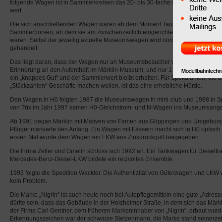
folgende Wagen ist in Sammlerkreisen das 20- bis 30-fache seines ursprüngli
wert.
Die sich anschließenden Wagen waren ab dem Moment Tausch- und Handelso
Sammlerbörsen, ab dem sie am zwischenzeitlich eingerichteten Museumsshop n
waren. Selbst der jeweilig aktuelle Museumswagen wird nördlich der Mainlinie 
gehandelt.
Das liegt daran, dass der Wagen nur an Museumsbesucher verkauft wird, quas
Erinnerung an den Aufenthalt im Märklin-Museum, und nur 1 Exemplar pro Besu
ein „knappes Gut“ und der Sammlerwert bleibt erhalten. Für Spekulanten, die a
„Stückzahlen“ Geschäfte machen wollen, ist das eine erhebliche Hürde.
Den Wagen in H0 folgten 1987 die Museumswagen in mini-club und 1988 in S
von Trix im Jahr 1997 kamen H0-Gleichstrom- und N-Wagen ins Museumsange
Ab 1991 began Märklin mit Motiven von Firmen aus Göppingen und Umgebun
Pflüger markierte den Anfang. Ein Wagen mit Fässern macht sich in H0 optisc
ersten Mal wurde dem Wagen ein LKW aus Zinkdruckguß beigegeben.
Die Firma Zeller und Gmelin schloss sich 1992 an. Ein Tankwagen für Dieseltr
Mercedes-Benz-Diesel-LKW bildete ein reizvolles Ensemble.
1993 folgte die Spedition Wackler. Die Authentizität von Güterwagen und LKW 
kein Problem.
Die Marke „Nigrin“ ist auch heute noch bei Autopflegemitteln eine gute „Adres
dürfte sein, dass das Gebäude in der Holzheimer Straße, in dem sich das Mär
der Firma Carl Gentner, dem früheren Markeninhaber von „Nigrin“, erbaut wur
Erkennungszeichen war der schwarze Stelzenmann, die Marke stand seinerzei