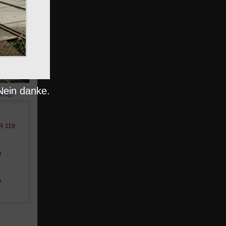
Nein danke.
nträge
BR 119
n
m