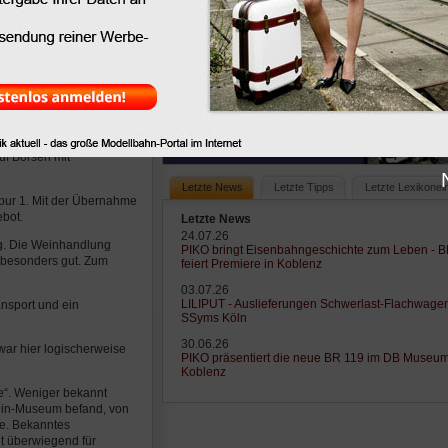
chen Verkaufspreises
bjekt auf den
icht mehr erhältlich
für etwa 10 Euro teurer
i als besondere
cher. Er bleibt dadurch
uf Börsen mit
Letzte News
Letzte Tipps
Letzte Lexikonei
pur 1. Mit der Übernahme
bot.
Letzte News
24.07.26
g. Die Weinhandlung
PIKO bringt Eisenbahngeschichte zum Leben - 
h besonders gut. Zum
feiert Premiere in Koblenz
03.07.26
LILIPUT - Auslieferungen Schwerlast-Flachwage
ansport und ein
SSyms Köln
30.06.26
war hier logischerweise
PIKO präsentiert die neue BR 119 im DB Museu
Koblenz
se“. Weniger bekannt
klin-Museum befand, von
de. Bekanntes
t überwiegend für