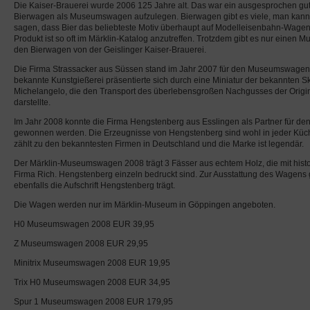
Die Kaiser-Brauerei wurde 2006 125 Jahre alt. Das war ein ausgesprochen gut
Bierwagen als Museumswagen aufzulegen. Bierwagen gibt es viele, man kann
sagen, dass Bier das beliebteste Motiv überhaupt auf Modelleisenbahn-Wagen 
Produkt ist so oft im Märklin-Katalog anzutreffen. Trotzdem gibt es nur einen
den Bierwagen von der Geislinger Kaiser-Brauerei.
Die Firma Strassacker aus Süssen stand im Jahr 2007 für den Museumswagen. 
bekannte Kunstgießerei präsentierte sich durch eine Miniatur der bekannten Sk
Michelangelo, die den Transport des überlebensgroßen Nachgusses der Origi
darstellte.
Im Jahr 2008 konnte die Firma Hengstenberg aus Esslingen als Partner für
gewonnen werden. Die Erzeugnisse von Hengstenberg sind wohl in jeder Küch
zählt zu den bekanntesten Firmen in Deutschland und die Marke ist legendär.
Der Märklin-Museumswagen 2008 trägt 3 Fässer aus echtem Holz, die mit hist
Firma Rich. Hengstenberg einzeln bedruckt sind. Zur Ausstattung des Wagens 
ebenfalls die Aufschrift Hengstenberg trägt.
Die Wagen werden nur im Märklin-Museum in Göppingen angeboten.
H0 Museumswagen 2008 EUR 39,95
Z Museumswagen 2008 EUR 29,95
Minitrix Museumswagen 2008 EUR 19,95
Trix H0 Museumswagen 2008 EUR 34,95
Spur 1 Museumswagen 2008 EUR 179,95