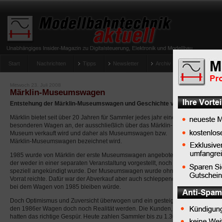
Start
Nachrichten
Tipps
Newsletter
Archiv Magazin
Anlag
umfrage-viessmann-multiprotokoll-lichtdecoder
Mittwoch 23. Juli 2008
Märklin-Museumswagen
Entstehung der Märklin-Museumswagen und Geschichte von 1985 bis 2008
Märklin bietet seit über 20 Jahren für Sammler jedes jahr einen
besonderen Wagen an, der ausschließlich über das Märklin-
Museum verkauft wird und daher als Museumswagen bzw.
Märklin-Museumswagen bezeichnet wird.
1985 wurde von Märklin der erste Museumswagen angeboten,
der weder in einer separaten Veranstaltung vorgestellt, noch
speziell angekündigt wurde. Der Museumswagen wurde ohne großen Aufwand v
Vorrat reichte. Dafür war der Abverkauf aber auch schleppend und so sah es zu
bei dem Wagen von 1985 bleiben würde.
Doch Optimismus und Zuversicht überwogen und ein gesteigerter Abverkauf g
den 1986er Wagen doch noch Realität werden. Die Kunden, die den ersten Wa
hatten das richtige Gespür. Heute zahlen Sammler bis zu 1.300 Euro für den e