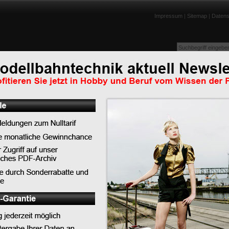
Impressum
|
Sitemap
|
Datens
enportraits
Lexikon
Tests
Links
Downloads
Humor
Top-News
Top-Tipps
Top-Lexikoneinträge
Top-News
Weltpremiere in Chemnitz: PIKO begeistert Gäst
ganz Deutschland mit neuer TT-Lok BR 91.3 DR
PIKO präsentiert die neue BR 119 im DB Museu
Koblenz
LILIPUT - Auslieferungen Schwerlast-Flachwage
SSyms Köln
erkauft, solange der
PIKO bringt Eisenbahngeschichte zum Leben - 
nächst so aus, als ob es
feiert Premiere in Koblenz
egen Jahresende ließ
gen für 25 DM kauften,
rsten Wagen. Auch der