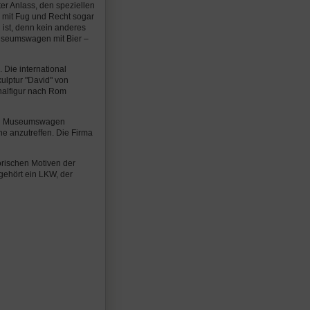
er Anlass, den speziellen
 mit Fug und Recht sogar
ist, denn kein anderes
 Museumswagen mit Bier –
Die international
ulptur "David" von
nalfigur nach Rom
 den Museumswagen
e anzutreffen. Die Firma
orischen Motiven der
gehört ein LKW, der