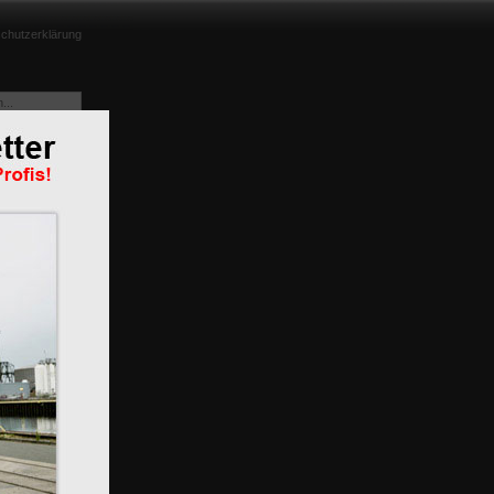
chutzerklärung
e aus
m
n
BR 119