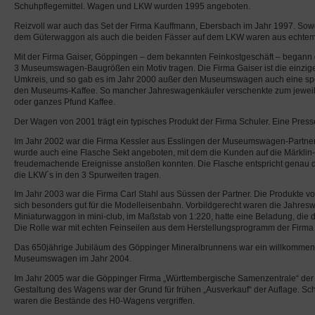
Schuhpflegemittel. Wagen und LKW wurden 1995 angeboten.
Reizvoll war auch das Set der Firma Kauffmann, Ebersbach im Jahr 1997. Sowo
dem Güterwaggon als auch die beiden Fässer auf dem LKW waren aus echtem
Mit der Firma Gaiser, Göppingen – dem bekannten Feinkostgeschäft – begann da
3 Museumswagen-Baugrößen ein Motiv tragen. Die Firma Gaiser ist die einzige
Umkreis, und so gab es im Jahr 2000 außer den Museumswagen auch eine spe
den Museums-Kaffee. So mancher Jahreswagenkäufer verschenkte zum jewei
oder ganzes Pfund Kaffee.
Der Wagen von 2001 trägt ein typisches Produkt der Firma Schuler. Eine Press
Im Jahr 2002 war die Firma Kessler aus Esslingen der Museumswagen-Partne
wurde auch eine Flasche Sekt angeboten, mit dem die Kunden auf die Märklin
freudemachende Ereignisse anstoßen konnten. Die Flasche entspricht genau d
die LKW´s in den 3 Spurweiten tragen.
Im Jahr 2003 war die Firma Carl Stahl aus Süssen der Partner. Die Produkte vo
sich besonders gut für die Modelleisenbahn. Vorbildgerecht waren die Jahre
Miniaturwaggon in mini-club, im Maßstab von 1:220, hatte eine Beladung, die 
Die Rolle war mit echten Feinseilen aus dem Herstellungsprogramm der Firma 
Das 650jährige Jubiläum des Göppinger Mineralbrunnens war ein willkommene
Museumswagen im Jahr 2004.
Im Jahr 2005 war die Göppinger Firma „Württembergische Samenzentrale“ der 
Gestaltung des Wagens war der Grund für frühen „Ausverkauf“ der Auflage. 
waren die Bestände des H0-Wagens vergriffen.