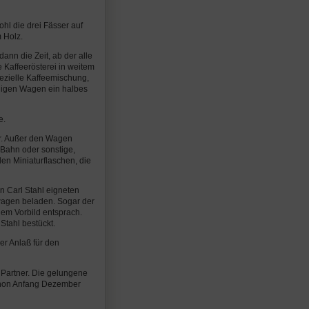
hl die drei Fässer auf
 Holz.
nn die Zeit, ab der alle
 Kaffeerösterei in weitem
zielle Kaffeemischung,
ligen Wagen ein halbes
e.
r. Außer den Wagen
-Bahn oder sonstige,
en Miniaturflaschen, die
n Carl Stahl eigneten
swagen beladen. Sogar der
dem Vorbild entsprach.
Stahl bestückt.
r Anlaß für den
Partner. Die gelungene
Schon Anfang Dezember