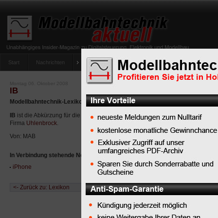
Start
Nachrichten
Tipps
Newsletter
Archiv Magazin
Anlag
umfrage-viessmann-multiprotokoll-lichtdecoder
Montag 06. Oktober 2008
IB
Modellbahntechnik-Lexikon: IB
IB
ist die Abkürzung für die
IntelliBox
, eine Digitalzentrale der
Firma
Uhlenbrock
.
Von: MAB
In Verbindung stehende News:
iPhone
<- Zurück zu: Lexikon