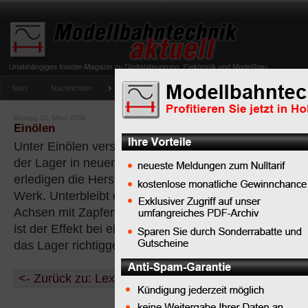
Start
Nachrichten
Tipps
Newsletter
Archiv Magazin
Anlag
umfrage-viessmann-multiprotokoll-lichtdecoder
Montag 10. März 2008
Einölen
Unter Einölen versteht man das erste Ölen
der Lager in neuen Fahrzeugen, denn das
erledigen die Hersteller keineswegs ab
Werk. Unterbleibt das Einölen, reagieren
Achsen mit Zapfenlager darauf mit hässlichem Quiet
ist der Effekt bei einer Spitzenlagerung, denn die Spit
das Lager richtiggehend einschmelzen.
<- Zurück zu: Lexikon