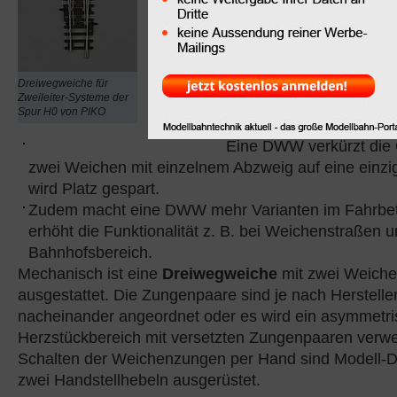
way switch) sind von g
Dieses spezielle Gleiss
Gleisplan
erlaubt neben
geradeaus auch die ab
Dreiwegweiche für
nach rechts oder links. 
Zweileiter-Systeme der
Spur H0 von PIKO
Dreiwegweiche
folgend
Eine DWW verkürzt die G
zwei Weichen mit einzelnem Abzweig auf eine einz
wird Platz gespart.
Zudem macht eine DWW mehr Varianten im Fahrbet
erhöht die Funktionalität z. B. bei Weichenstraßen 
Bahnhofsbereich.
Mechanisch ist eine
Dreiwegweiche
mit zwei Weich
ausgestattet. Die Zungenpaare sind je nach Herstell
nacheinander angeordnet oder es wird ein asymmetri
Herzstückbereich mit versetzten Zungenpaaren verw
Schalten der Weichenzungen per Hand sind Modell-
zwei Handstellhebeln ausgerüstet.