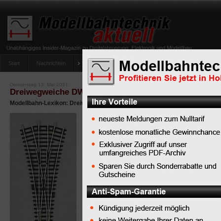
Start
Nachrichten
Tipps
Newsletter
Archiv Magazin
Anlag
umfrage-viessmann-multiprotokoll-lichtdecoder
Donnerstag 13. Mai 2021
Dreiwegweiche DWW
Modellbahn-Lexikon: Dreiwegweiche
Für die
Funktionalität
und
Befahrbarkeit
einer Modellbahnanlage 
Weichen im
Gleisplan
e
Rolle. Ganz besonders
von
Dreiwegweichen
(
als „Doppelweiche“ beze