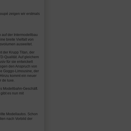
oupé zeigen wir erstmals
auf der Intermodellbau
e breite Vielfalt von
svolumen ausweitet.
t der Krupp Titan, der
TD-Qualität. Auf gleichem
iv für sie entwickelt
elegen den Anspruch von
ine Goggo-Limousine, der
 Hinzu kommt ein neuer
 de luxe.
ins Modellbahn-Geschäft.
gibt es nun mit
lte Modellautos. Schon
len nach Vorbild der