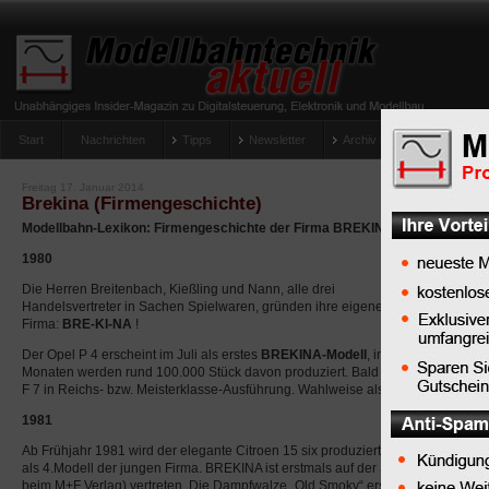
Start
Nachrichten
Tipps
Newsletter
Archiv Magazin
Anlag
umfrage-viessmann-multiprotokoll-lichtdecoder
Freitag 17. Januar 2014
Brekina (Firmengeschichte)
Modellbahn-Lexikon: Firmengeschichte der Firma BREKINA Modellspielwa
1980
Die Herren Breitenbach, Kießling und Nann, alle drei
Handelsvertreter in Sachen Spielwaren, gründen ihre eigene
Firma:
BRE-KI-NA
!
Der Opel P 4 erscheint im Juli als erstes
BREKINA-Modell
, in 12
Monaten werden rund 100.000 Stück davon produziert. Bald darauf kommt als
F 7 in Reichs- bzw. Meisterklasse-Ausführung. Wahlweise als Limousine und Ka
1981
Ab Frühjahr 1981 wird der elegante Citroen 15 six produziert und bald darauf 
als 4.Modell der jungen Firma. BREKINA ist erstmals auf der Spielwarenmesse 
beim M+F Verlag) vertreten. Die Dampfwalze „Old Smoky“ erscheint, kein Höhe