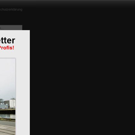
chutzerklärung
e aus
m
n
BR 119