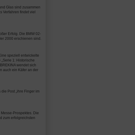
e und Glas sind zusammen
s Verfahren findet viel
oßer Erfolg. Die BMW 02-
der 2000 erschienen sind.
ine speziell entwickelte
„Serie 1: Historische
. BREKINA wendet sich
 auch ein Käfer an der
die Post „ihre Finger im
s Messe-Prospektes. Die
d zum erfolgreichsten