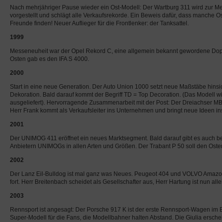
Nach mehrjähriger Pause wieder ein Ost-Modell: Der Wartburg 311 wird zur M
vorgestellt und schlägt alle Verkaufsrekorde. Ein Beweis dafür, dass manche 
Freunde finden! Neuer Auflieger für die Frontlenker: der Tanksattel.
1999
Messeneuheit war der Opel Rekord C, eine allgemein bekannt gewordene Dop
Osten gab es den IFA S 4000.
2000
Start in eine neue Generation. Der Auto Union 1000 setzt neue Maßstäbe hinsic
Dekoration. Bald darauf kommt der Begriff TD = Top Decoration. (Das Modell wi
ausgeliefert). Hervorragende Zusammenarbeit mit der Post: Der Dreiachser MB
Herr Frank kommt als Verkaufsleiter ins Unternehmen und bringt neue Ideen in
2001
Der UNIMOG 411 eröffnet ein neues Marktsegment. Bald darauf gibt es auch be
Anbietern UNIMOGs in allen Arten und Größen. Der Trabant P 50 soll den Osten
2002
Der Lanz Eil-Bulldog ist mal ganz was Neues. Peugeot 404 und VOLVO Amazon
fort. Herr Breitenbach scheidet als Gesellschafter aus, Herr Hartung ist nun alle
2003
Rennsport ist angesagt: Der Porsche 917 K ist der erste Rennsport-Wagen i
Super-Modell für die Fans, die Modellbahner halten Abstand. Die Giulia erschei