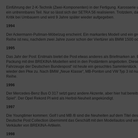
Einführung der 2-K-Technik (Zwei-Komponenten) in der Fertigung. Karosseri
ein untrennbares Teil. Nur so lässt sich der SETRA S6 realisieren. Trotzdem, da
Kritik bei Umbauern und wird 9 Jahre später wieder aufgegeben.
1994
Der Ackermann-Pullman-Möbelzug erscheint. Ein markantes Modell und ein gr
Reihe ist neu, nachdem zwei Jahre zuvor schon der Viertürer als BMW 1500 o
1995
Das Jahr der Post: Erstmals bietet die Post etwas anderes als Briefmarken an. E
Packung mit drei BREKINA-Modellen wird in den Postämtern angeboten. Diese 
Fahrzeuge der Deutschen Bundespost“ ist heute ein gesuchtes Sammlerstück
wieder den Pkw zu. Nach BMW „Neue Klasse“, MB-Ponton und VW Typ 3 ist nun
Reihe.
1996
Der Mercedes-Benz Bus O 317 setzt ganz andere Akzente, aber hier hat bereits 
Spiel“. Der Opel Rekord PI wird als Herbst-Neuheit angekündigt.
1997
Die Youngtimer kommen: Golf I und MB /8 sind die Neuheiten auf dem Titel de
Deutsche Post Collection übernimmt das Geschäft mit den Modellautos und wir
Verkäufer von BREKINA-Artikeln.
1998