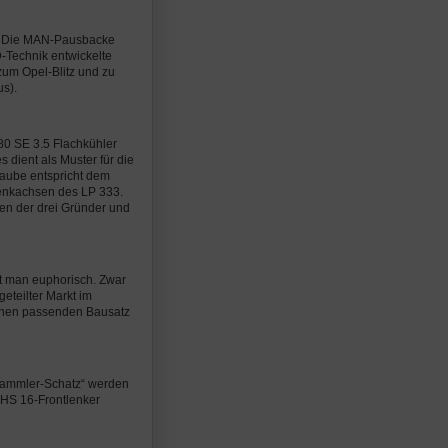
m. Die MAN-Pausbacke
D-Technik entwickelte
zum Opel-Blitz und zu
s).
80 SE 3.5 Flachkühler
 dient als Muster für die
haube entspricht dem
Lenkachsen des LP 333.
en der drei Gründer und
t man euphorisch. Zwar
geteilter Markt im
einen passenden Bausatz
 „Sammler-Schatz“ werden
 HS 16-Frontlenker