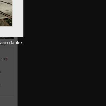
Nein danke.
nträge
BR 119
n
m