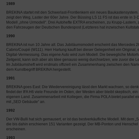
1989
BREKINA startet mit den Schwerlast-Frontlenkern ein neues Baukastensyste
zeigt den Weg, Laster der 60er Jahre. Der Büssing LS 11 FS ist das erste in 3-
Modell „ohne Urmodell“. Drei Autohefte EXTRA erscheinen, zu Krupp-Lastern, 
den Fahrzeugen der Deutschen Bundespost (Letzteres hat inzwischen Kultstatu
1990
BREKINA ist nun 10 Jahre alt. Das Jubiläumsmodell erscheint das Mercedes 2
Cabrio/Coupé (W111). Herr Hartung kauft bei dieser Gelegenheit ein Original, es
Digital-Vermessung. Das eigene Auto wird zum Modell. Die bewegliche Motor
Zeitgeist, kann sich aber als Idee genauso wenig durchsetzen, wie zuvor die 
Im Jubiläumsheft wird erstmals offiziell ein Zusammenhang zwischen den Nam
dem Kunstbegriff BREKINA hergestellt.
1991
BREKINA goes East: Die Wiedervereinigung lässt den Markt wachsen, so denk
findet der IFA H6 viele Freunde im Osten, der Westen aber bleibt skeptisch, ein 
eigenen Land. Zusammenarbeit mit Kollegen, die Firma POLA bietet parallel 
mit „SED Gebäude“ an.
1992
Der VW-Bulli hat sich gemausert, er ist das bestverkäufliche Modell. Mit dem
die bis dahin erschienen 151 Varianten gezeigt. Der MB-Ponton und Henschel
erscheinen.
1993