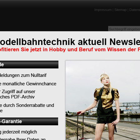
Impressum
|
Sitemap
|
Datens
enportraits
Lexikon
Tests
Links
Downloads
Humor
Top-News
Top-Tipps
Top-Lexikoneinträge
ren GmbH aus Teningen
Top-News
Weltpremiere in Chemnitz: PIKO begeistert Gäst
ganz Deutschland mit neuer TT-Lok BR 91.3 DR
PIKO präsentiert die neue BR 119 im DB Museu
Koblenz
LILIPUT - Auslieferungen Schwerlast-Flachwage
SSyms Köln
 zweites Modell der DKW
PIKO bringt Eisenbahngeschichte zum Leben - 
briolett.
feiert Premiere in Koblenz
erscheint der Wanderer
in Nürnberg (als Gast
punkt der