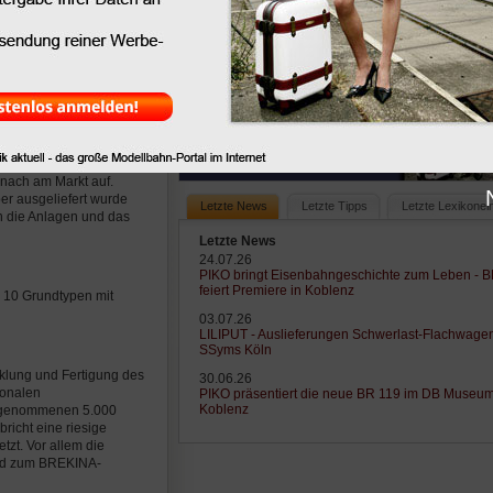
e und die Entwicklung
rtung in Kontakt, der
populär.
ie Geschäftsführung.
lllieferant wird sofort
n erscheint die MB 190c
als Berater tätig,
nach am Markt auf.
er ausgeliefert wurde
Letzte News
Letzte Tipps
Letzte Lexikonei
en die Anlagen und das
Letzte News
24.07.26
PIKO bringt Eisenbahngeschichte zum Leben - 
feiert Premiere in Koblenz
 10 Grundtypen mit
03.07.26
LILIPUT - Auslieferungen Schwerlast-Flachwage
SSyms Köln
cklung und Fertigung des
30.06.26
ionalen
PIKO präsentiert die neue BR 119 im DB Museu
Koblenz
itgenommenen 5.000
richt eine riesige
zt. Vor allem die
wird zum BREKINA-