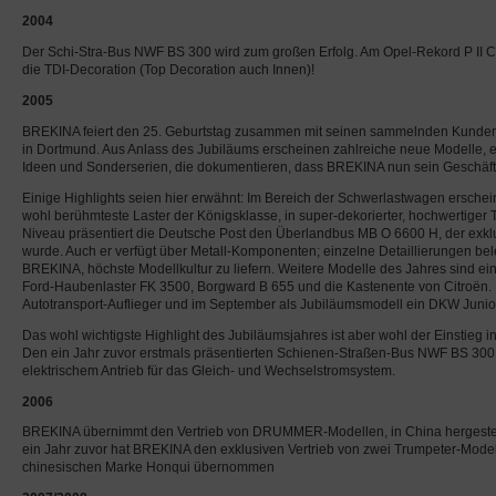
2004
Der Schi-Stra-Bus NWF BS 300 wird zum großen Erfolg. Am Opel-Rekord P II C
die TDI-Decoration (Top Decoration auch Innen)!
2005
BREKINA feiert den 25. Geburtstag zusammen mit seinen sammelnden Kunden 
in Dortmund. Aus Anlass des Jubiläums erscheinen zahlreiche neue Modelle, ein
Ideen und Sonderserien, die dokumentieren, dass BREKINA nun sein Geschäft
Einige Highlights seien hier erwähnt: Im Bereich der Schwerlastwagen erschein
wohl berühmteste Laster der Königsklasse, in super-dekorierter, hochwertiger 
Niveau präsentiert die Deutsche Post den Überlandbus MB O 6600 H, der exklus
wurde. Auch er verfügt über Metall-Komponenten; einzelne Detaillierungen b
BREKINA, höchste Modellkultur zu liefern. Weitere Modelle des Jahres sind e
Ford-Haubenlaster FK 3500, Borgward B 655 und die Kastenente von Citroën.
Autotransport-Auflieger und im September als Jubiläumsmodell ein DKW Junior
Das wohl wichtigste Highlight des Jubiläumsjahres ist aber wohl der Einstieg 
Den ein Jahr zuvor erstmals präsentierten Schienen-Straßen-Bus NWF BS 300 
elektrischem Antrieb für das Gleich- und Wechselstromsystem.
2006
BREKINA übernimmt den Vertrieb von DRUMMER-Modellen, in China hergestel
ein Jahr zuvor hat BREKINA den exklusiven Vertrieb von zwei Trumpeter-Model
chinesischen Marke Honqui übernommen