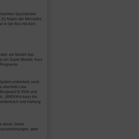
kannten Spezialisten
. Es folgen der Mercedes
r in der Box mit dem
tell, ein Modell das
te ein Super-Modell. Kurz
m Programm.
System entwickelt, noch
e ebenfalls Lkw-
er Borgward B 4500 und
ch: „BREKINA kann ihn
 Breitenbach und Hartung
e daran, beide
seauszeichnungen, aber