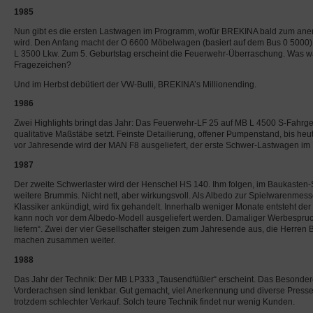
1985
Nun gibt es die ersten Lastwagen im Programm, wofür BREKINA bald zum aner
wird. Den Anfang macht der O 6600 Möbelwagen (basiert auf dem Bus 0 5000)
L 3500 Lkw. Zum 5. Geburtstag erscheint die Feuerwehr-Überraschung. Was wa
Fragezeichen?
Und im Herbst debütiert der VW-Bulli, BREKINA’s Millionending.
1986
Zwei Highlights bringt das Jahr: Das Feuerwehr-LF 25 auf MB L 4500 S-Fahrges
qualitative Maßstäbe setzt. Feinste Detailierung, offener Pumpenstand, bis heu
vor Jahresende wird der MAN F8 ausgeliefert, der erste Schwer-Lastwagen i
1987
Der zweite Schwerlaster wird der Henschel HS 140. Ihm folgen, im Baukasten-
weitere Brummis. Nicht nett, aber wirkungsvoll. Als Albedo zur Spielwarenmess
Klassiker ankündigt, wird fix gehandelt. Innerhalb weniger Monate entsteht d
kann noch vor dem Albedo-Modell ausgeliefert werden. Damaliger Werbespru
liefern“. Zwei der vier Gesellschafter steigen zum Jahresende aus, die Herren
machen zusammen weiter.
1988
Das Jahr der Technik: Der MB LP333 „Tausendfüßler“ erscheint. Das Besonder
Vorderachsen sind lenkbar. Gut gemacht, viel Anerkennung und diverse Pres
trotzdem schlechter Verkauf. Solch teure Technik findet nur wenig Kunden.