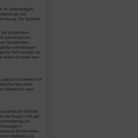
t. Im Sortimentsjahr
tzfahrzeuge und
lem Bezug. Die Vorbilder
“ die Kooperation
ben gemeinsam ein
einem Grundmodell –
gfältig nachvollzogen
gende FIAT niedriger ist
 findet sich leider kein
, geplant und betreut von
assischen Mercedes-
A Offenheit für neue
 ausländische Vorbilder
k und Peugeot 504 gibt
ucht erstmalig ein
rlastwagen in
nienbusse der Mercedes-
llen im Maßstab 1:43