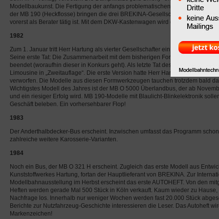
Modellbaukunst. Die Fertigung der anfangs problematischen BMW-Dixi-Modell
der MB 190 (Heckflosse) bringen die drei BREKINA-Gesellschafter mit Herrn Ha
vorerst als Berater tätig ist. Mit dem DKW-Kastenwagen wird der Tampo-Druck 
1982
Zum 1. Januar tritt Herr Hartung als vierter Gesellschafter ein und übernimmt d
Seine erste Tat: Die Zusammenarbeit mit dem bisherigen Formenbauer und Mode
beendet (woraufhin dieser in Konkurs geht). Als letzte Tat des alten Lieferante
Limousine in „Zweitauflage“. Die erste Version hatte Herr Hartung, damals noch 
verworfen. Die Modelle aus diesen Formwerkzeugen tauchen trotzdem bald da
Wichtigstes Modell des Jahres ist der MB O 5000 Überlandbus, der ab Novemb
und ein riesiger Erfolg wird. MB 190-Modelle mit Blaulicht-Blinkelektronik soll
Geschäft beleben. Ein vorhersehbarer Flop!
1983
Der Anderthalbdecker-Bus erscheint. Inzwischen umfasst das Programm schon
zahlreiche weitere Karosserie-Varianten.
1984
Noch ein Bus, der MB O 321 H erscheint. Zugleich das erste Modell aus Entwi
Kunststoffwerkes Hartung, fortan der Hauptlieferant von BREKINA. Zur Internat
Modellbahnausstellung im Herbst erscheint das erste AUTOHEFT. Von den m
Heften werden gerade Mal 500 Stück in Köln verkauft. Kaum wieder zu Hause, b
Nachfrage los. Innerhalb nur weniger Wochen werden fast 20.000 Stück abgeset
Berichte zur Nutzfahrzeug-Geschichte interessieren die Leser. Das Autoheft 
Markenzeichen!