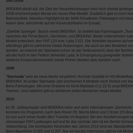
2007/2008
BREKINA stockt auf, die Zahl der Neuentwicklungen wird noch einmal gesteiger
2008 erscheint jeden Monat ein neues Pkw-Modell. Zusätzlich gibt es noch Nu
Bahnmodelle. Aktuelles Highlight ist der MAN-Privatbahn-Triebwagen mit loka
waren über Jahrzehnte auf der Kaiserstuhlbahn im Einsatz.
„Gelebte Synergie“, Busch meets BREKINA: So betitelt das Fachmagazin „Toys
zwischen der Firma Busch, Viernheim, und BREKINA. Beide Unternehmen ha
Modell entwickelt, den FIAT 124 bzw. Lada 2101. Die Vorbilder basieren auf 
allerdings gibt es zahlreiche Detail-Änderungen, die auch an den Modellen sor
werden. so erkennt der Spezialist schon an der Seitenansicht, dass der flachlie
als der hoch in den Federn stehende Lada. In Ermangelung geeigneter Vorbilder
weiteres Kooperationsmodell; beide Firmen denken aber darüber nach.
2009
"
Starmada
" wird als neue Marke eingeführt. Höchste Qualität im HO-Modellbau
BREKINA. Im ersten Starmada-Jahr erscheinen 6 Modelle nach Vorbild von kl
Benz-Fahrzeugen. Mit einer Draisine im Groß-Maßstab G (1:22.5) zeigt BREKIN
Themen. Und natürlich gibt es wiederum jeden Monat ein neues Modell.
2010
Im 30. Jubiläumsjahr wird BREKINA mehr und mehr internationaler. Zahlreiche
kommen ins Programm, nach dem Rover P6, Morris Minor und Citroën DS Brea
es nun auch einen Austin Mini Traveller im Angebot. Bei den Nutzfahrzeugen ta
reinrassiger FIAT-Lastwagen auf und für das nächste Jahr ist ein Berliet-Schwe
Vorbereitung. Die wichtigsten Neuheiten des Jahres 2010 sind die Standardli
Benz-Baureihen O 305 und O 307. Nur ein kurzes Intermezzo gibt es mit Mode