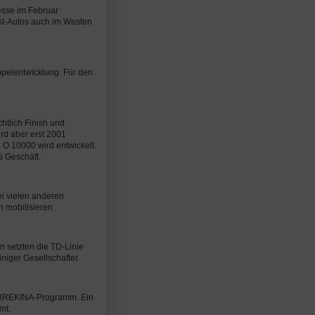
esse im Februar
Ost-Autos auch im Westen
pelentwicklung. Für den
htlich Finish und
rd aber erst 2001
 O 10000 wird entwickelt.
s Geschäft.
i vielen anderen
 mobilisieren.
 setzten die TD-Linie
iniger Gesellschafter.
m BREKINA-Programm. Ein
nt.