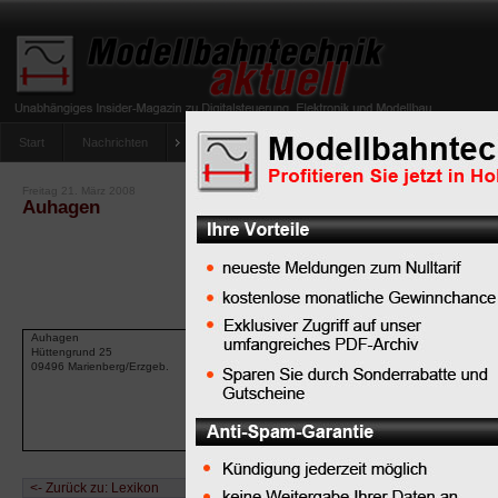
Start
Nachrichten
Tipps
Newsletter
Archiv Magazin
Anlag
umfrage-viessmann-multiprotokoll-lichtdecoder
Freitag 21. März 2008
Auhagen
Auhagen
Tel. +49 (0) 37 35 / 66 84 66
www.auhagen
Hüttengrund 25
Fax +49 (0) 37 35 / 66 84 33
info(at)auhag
09496 Marienberg/Erzgeb.
<- Zurück zu: Lexikon