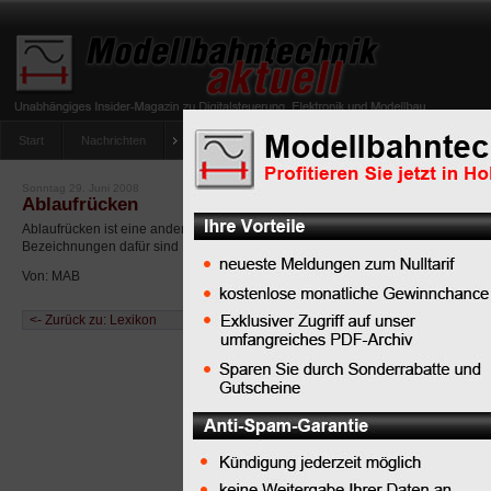
Start
Nachrichten
Tipps
Newsletter
Archiv Magazin
Anlag
umfrage-viessmann-multiprotokoll-lichtdecoder
Sonntag 29. Juni 2008
Ablaufrücken
Ablaufrücken ist eine andere Bezeichnung für
Ablaufberg
. Weitere
Bezeichnungen dafür sind
Eselsrücken
oder
Rollberg
.
Von: MAB
<- Zurück zu: Lexikon