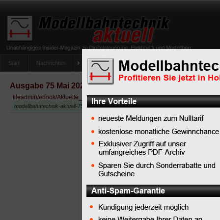
Start
Nachrichten
Tipps
Newsletter
Archiv Magazin
Anlag
umfrage-viessmann-multiprotokoll-lichtdecoder
Ausgabe 75 Mai 2020
fileadmin/ebook/Aktuelle_Ausgabe/modellbahntechnik-aktuell-75-mai-2020.p
modellbahntechnik-aktuell-75