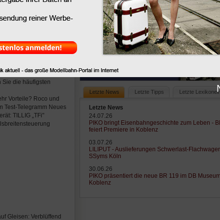
en verhindern Sie einen
hrer Digitalzentrale
scheidung: Vor- und
gender Anlagenformen
Sie Fahrzeuge und
bel per Joystick oder
n-Steuerung: Mit diesen
 Sie die häufigsten
Letzte News
Letzte Tipps
Letzte Lexikonei
ehr Vorteile? Roco und
m Test-Telegramm Neues
Letzte News
ät: TILLIG „TFi"
24.07.26
PIKO bringt Eisenbahngeschichte zum Leben - 
ulsbreitensteuerung
feiert Premiere in Koblenz
03.07.26
LILIPUT - Auslieferungen Schwerlast-Flachwage
SSyms Köln
30.06.26
PIKO präsentiert die neue BR 119 im DB Museu
Koblenz
uf Gleisen: Verblüffend