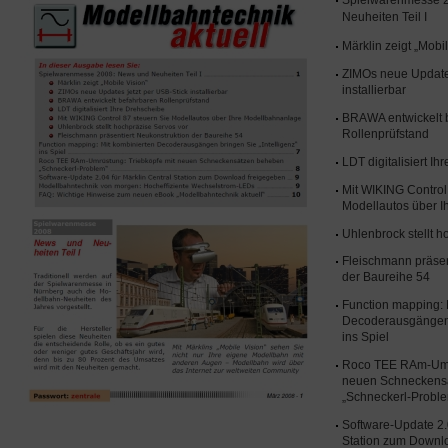
Neuheiten Teil I
Märklin zeigt „Mobi
ZIMOs neue Updates
installierbar
BRAWA entwickelt 
Rollenprüfstand
LDT digitalisiert I
Mit WIKING Control
Modellautos über 
Uhlenbrock stellt h
Fleischmann präsen
der Baureihe 54
Function mapping: 
Decoderausgängen b
ins Spiel
Roco TEE RAm-Umrü
neuen Schneckens
„Schneckerl-Probl
Software-Update 2.0
Station zum Downl