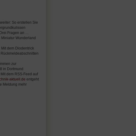
weiter: So erstellen Sie
tergrundkulissen
: Drei Fragen an …
m Miniatur Wunderland
: Mit dem Diodentrick
n Rückmeldeabschnitten
immen zur
08 in Dortmund
: Mit dem RSS-Feed auf
hnik-aktuell.de
entgeht
ge Meldung mehr