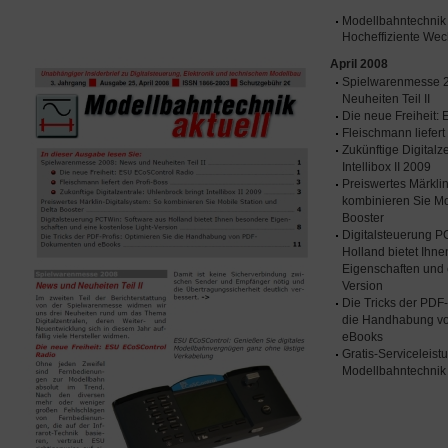
Modellbahntechnik
Hocheffiziente We
April 2008
Spielwarenmesse 
Neuheiten Teil II
Die neue Freiheit
Fleischmann liefert
Zukünftige Digitalz
Intellibox II 2009
Preiswertes Märklin
kombinieren Sie Mo
Booster
Digitalsteuerung P
Holland bietet Ihn
Eigenschaften und 
Version
Die Tricks der PDF-
die Handhabung v
eBooks
Gratis-Serviceleist
Modellbahntechnik 