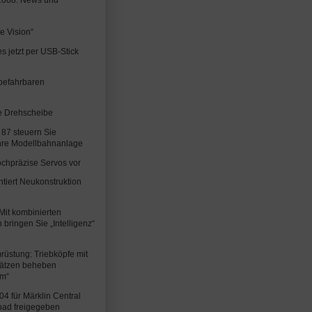
le Vision“
 jetzt per USB-Stick
befahrbaren
hre Drehscheibe
 87 steuern Sie
Ihre Modellbahnanlage
ochpräzise Servos vor
tiert Neukonstruktion
Mit kombinierten
ringen Sie „Intelligenz“
stung: Triebköpfe mit
ätzen beheben
em“
4 für Märklin Central
oad freigegeben