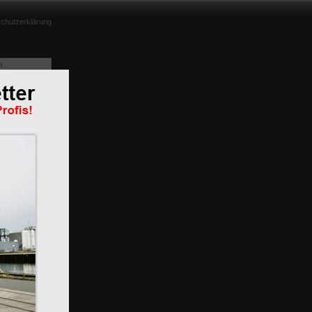
chutzerklärung
e aus
m
n
BR 119