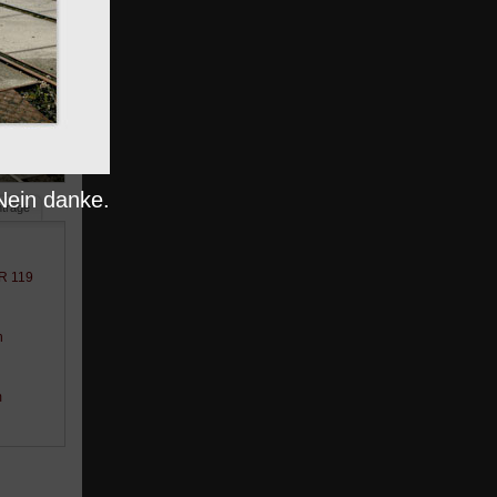
Nein danke.
nträge
BR 119
n
m