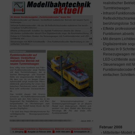
realistischer Betri
Turmtriebwagen
Infrarot-Funktionsd
Reflexlichtschranke
berührungslose Sch
Effekte professionel
Funktionen abseits
Mit diesem Lichtdec
Digitalzentrale so
Einbau in 9 Schritt
Reisezugwagen mit
LED-Lichtleiste aus
Steuerwagen mit NE
Funktionsdecoder-N
einfachen Schritten
Februar 2008
Mittelleiter-Modell