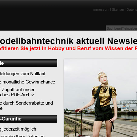
Impressum
|
Sitemap
|
Datens
enportraits
Lexikon
Tests
Links
Downloads
Humor
Top-News
Top-Tipps
Top-Lexikoneinträge
tuell" zum kostenlosen
Top-News
Weltpremiere in Chemnitz: PIKO begeistert Gäst
n das Programm auf
ganz Deutschland mit neuer TT-Lok BR 91.3 DR
PIKO präsentiert die neue BR 119 im DB Museu
Koblenz
enn Sie mit dem
LILIPUT - Auslieferungen Schwerlast-Flachwage
SSyms Köln
 eine E-Mail an
PIKO bringt Eisenbahngeschichte zum Leben - 
feiert Premiere in Koblenz
usgang: Mit diesen