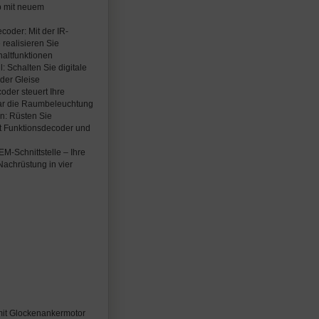
eb mit neuem
ecoder: Mit der IR-
 realisieren Sie
altfunktionen
l: Schalten Sie digitale
 der Gleise
oder steuert Ihre
gar die Raumbeleuchtung
en: Rüsten Sie
 Funktionsdecoder und
M-Schnittstelle – Ihre
achrüstung in vier
 mit Glockenankermotor