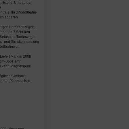
ittstelle: Umbau der
0
zentrale: Ihr „Modellbahn-
chlagbaren
iligen Personenzügen:
nbau in 7 Schritten
r: Selbstbau Tachowagen
its- und Streckenmessung
ellbahnwelt
Liefert Märklin 2008
tom-Booster“?
eis kann Magnetspule
möglicher Umbau“:
s Lima „Pfannkuchen-
2008: News und