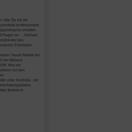
r: Wie Sie mit der
zentrale professionelle
äppchenpreis erhalten
: 3 Fragen an … Gerhard
orsitzender des
utscher Eisenbahn-
wenien: Neues Modell der
0 von Mehano
008: Was wir
irklich von den
hen
fer unter Kontrolle - mit
mschaltungsplatine
kten Betrieb in