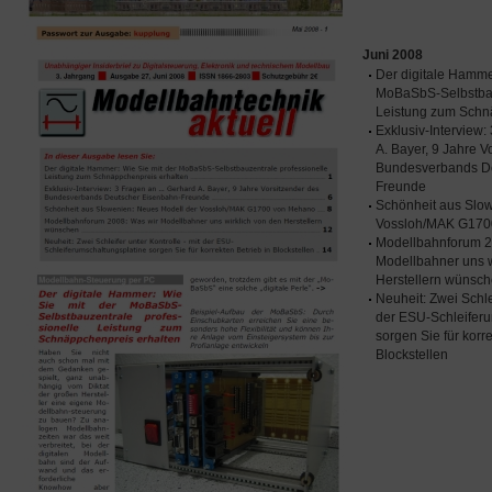
Juni 2008
Der digitale Hamme
MoBaSbS-Selbstbau
Leistung zum Schn
Exklusiv-Interview
A. Bayer, 9 Jahre V
Bundesverbands De
Freunde
Schönheit aus Slo
Vossloh/MAK G170
Modellbahnforum 2
Modellbahner uns w
Herstellern wünsc
Neuheit: Zwei Schlei
der ESU-Schleiferu
sorgen Sie für korre
Blockstellen