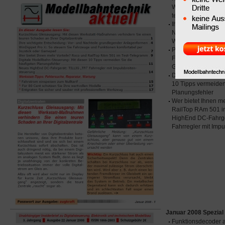
Werkstatt-Maßnahm
teuren Schaden an I
Ihre wichtigste Ent
Nachteile grundle
WinDigipet
Pro X: So steuern 
Funktionen komforta
Gamepad
Digitale Modellbah
10 Tipps vermeiden
Planungsfehler
Wer bietet Ihnen m
RailTop RAm 501 i
HighEnd DC-Fahrger
Fahrregler mit Imp
Januar 2008 Spezial
Funktionsdecoder a