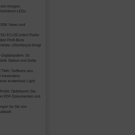
 von morgen:
chselstrom-LEDs
2008: News und
: ESU ECoSControl Radio
 den Profi-Boss
entrale: Uhlenbrock bringt
-Digitalsystem: So
bile Station und Delta
CTWin: Software aus
en besondere
eine kostenlose Light-
Profis: Optimieren Sie
on PDF-Dokumenten und
ungen für Sie von
aktuell