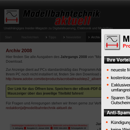
Start
Nachrichten
Tipps
Newsletter
Archiv Magazin
Anlag
umfrage-viessmann-multiprotokoll-lichtdecoder
Archiv 2008
Hier finden Sie alle Ausgaben des
Jahrgangs 2008
von "Modellbahntechnik ak
Download.
Zur Anzeige dient auf PCs standardmäßig das Programm Adobe Reader. Sofer
Ihrem PC noch nicht installiert ist, finden Sie den Download unter
http://www.adobe.com/de/products/acrobat/readstep2_allversions.html
.
Der Link für das Öffnen bzw. Speichern der eBook-PDF-Datei wird aktiv, w
Mauszeiger über das jeweilige Titelbild fahren!
Für Fragen und Anregungen stehen wir Ihnen gerne zur Verfügung: Senden Sie
redaktion[at]modellbahntechnik-aktuell.de
.
Januar 2008
Kurzschluss Gleisa