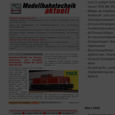
und 21-poliger Schn
neuen TRIX BR 29
Billiger als Digital
Notebook“ zum uns
Schnäppchenpreis
Schluss mit langwe
Funktionsdecoderei
80 Prozent billige
für Geschwindigke
Schauanlagen: Mod
Oberhausen
Branchengeflüster: 
wirklich den „Phan
Vorsicht! Schaltgl
killen
So gelingt Ihr „un
Digitalisierung de
Motors“
März 2008
Spielwarenmesse 